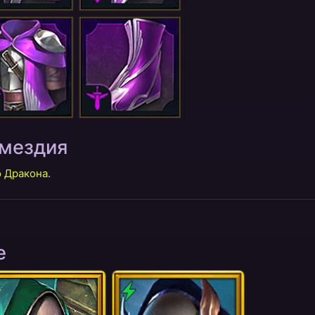
змездия
 Дракона
.
е
ла
Дух