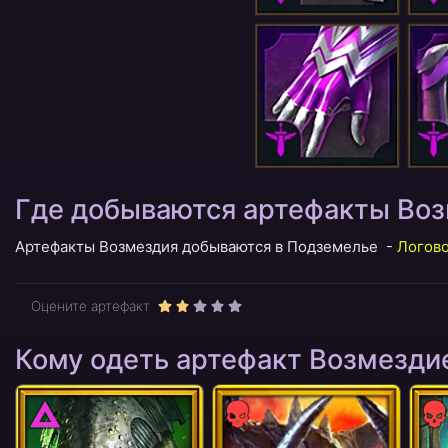
Где добываются артефакты Во
Артефакты Возмездия добываются в Подземелье -
Логово
Оцените артефакт
Кому одеть артефакт Возмезди
Тьма
Сила
Си