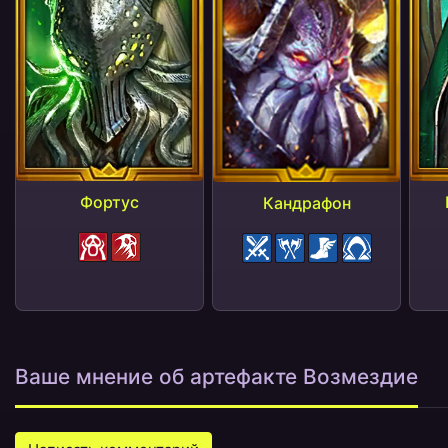
Фортус
Кандрафон
Страх
Истинный страх
Бонус АТК
Бонус КУ
Бонус СКР
Пелена
Ваше мнение об артефакте Возмездие