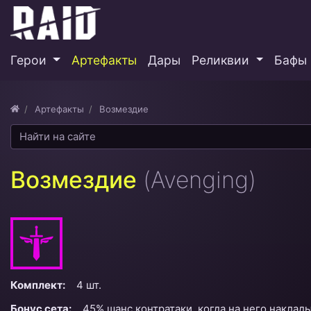
Герои
Артефакты
Дары
Реликвии
Бафы 
Артефакты
Возмездие
Возмездие
(Avenging)
Комплект:
4 шт.
Бонус сета:
45% шанс контратаки, когда на него наклад