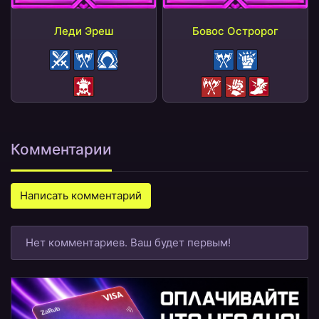
Леди Эреш
Бовос Остророг
Бонус АТК
Бонус КУ
Пелена
Бонус КУ
Бонус КШ
Слабость
Штраф КУ
Штраф КШ
Штраф СКР
Комментарии
Написать комментарий
Нет комментариев. Ваш будет первым!