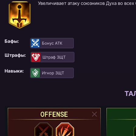
Увеличивает атаку союзников Духа во всех
Бафы:
Бонус АТК
Штрафы:
Штраф ЗЩТ
Навыки:
Игнор ЗЩТ
ТА