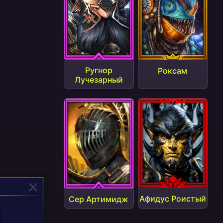
Ругнор
Роксам
Лучезарный
Афидус Роистый
Сер Артимидж