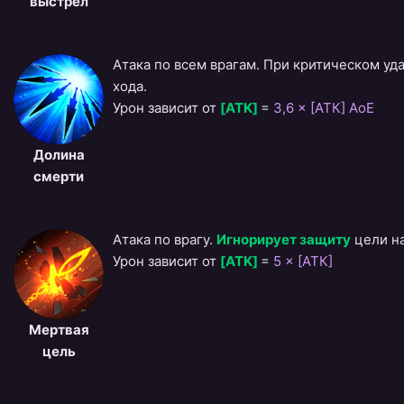
выстрел
Атака по всем врагам. При критическом у
хода.
Урон зависит от
[ATK]
=
3,6 × [АТК] АоЕ
Долина
смерти
Атака по врагу.
Игнорирует защиту
цели на
Урон зависит от
[ATK]
=
5 × [АТК]
Мертвая
цель