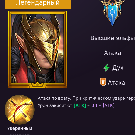
Легендарный
Высшие эльфы
Атака
Дух
Атака
Атака по врагу. При критическом ударе ге
Урон зависит от
[ATK]
=
3,1 × [АТК]
Уверенный