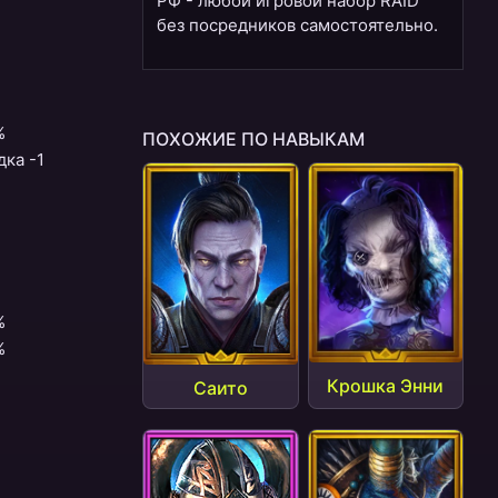
РФ - любой игровой набор RAID
без посредников самостоятельно.
%
ПОХОЖИЕ ПО НАВЫКАМ
дка -1
%
%
Крошка Энни
Саито