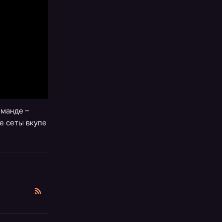
оманде –
е сеты вкупе