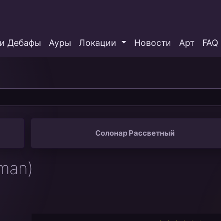
и Дебафы
Ауры
Локации
Новости
Арт
FAQ
Солонар Рассветный
man)