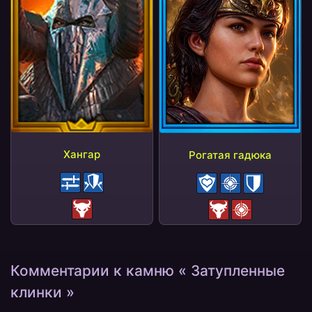
Хангар
Рогатая гадюка
Контратака
Отражение
Блок штрафов
Бонус МЕТК
Щит
Провокация
Провокация
Штраф МЕТК
Комментарии к камню « Затупленные
клинки »