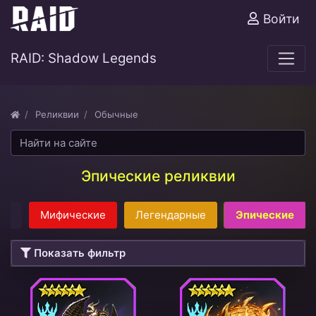
Войти
RAID: Shadow Legends
Реликвии
Обычные
Эпические реликвии
се
Мифические
Легендарные
Эпические
Показать фильтр