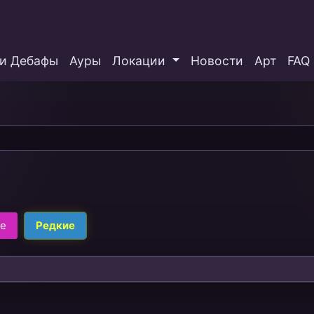
и Дебафы
Ауры
Локации
Новости
Арт
FAQ
ие
Редкие