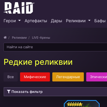
Герои
Артефакты
Дары
Реликвии
Бафы 
Реликвии
LIVE-Арены
Редкие реликвии
Все
Мифические
Легендарные
Эпическ
Показать фильтр