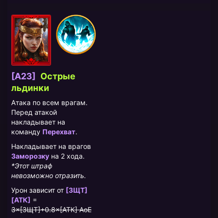
[A23]
Острые
льдинки
Атака по всем врагам.
Перед атакой
накладывает на
команду
Перехват
.
Накладывает на врагов
Заморозку
на 2 хода.
*Этот штраф
невозможно отразить.
Урон зависит от
[ЗЩТ]
[АТК]
=
3×[ЗЩТ]+0.8×[АТК] AoE