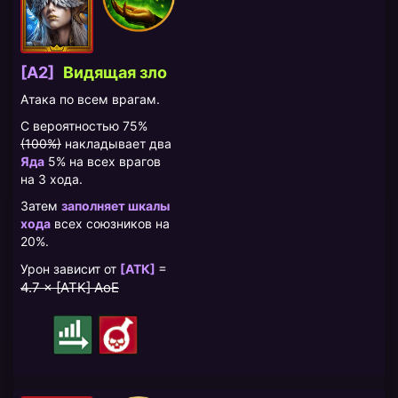
[A2]
Видящая зло
Атака по всем врагам.
С вероятностью 75%
(100%)
накладывает два
Яда
5% на всех врагов
на 3 хода.
Затем
заполняет шкалы
хода
всех союзников на
20%.
=
Урон зависит от
[АТК]
4.7 × [АТК] AoE