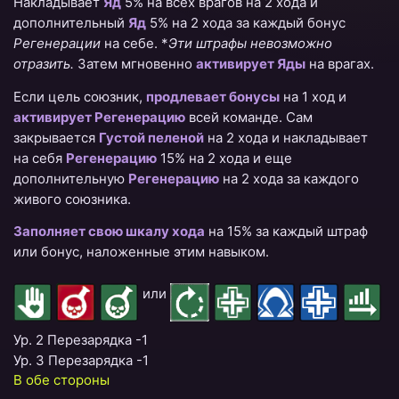
Накладывает
Яд
5% на всех врагов на 2 хода и
дополнительный
Яд
5% на 2 хода за каждый бонус
Регенерации
на себе. *
Эти штрафы невозможно
отразить.
Затем мгновенно
активирует Яды
на врагах.
Если цель союзник,
продлевает бонусы
на 1 ход и
активирует Регенерацию
всей команде. Сам
закрывается
Густой пеленой
на 2 хода и накладывает
на себя
Регенерацию
15% на 2 хода и еще
дополнительную
Регенерацию
на 2 хода за каждого
живого союзника.
Заполняет свою шкалу хода
на 15% за каждый штраф
или бонус, наложенные этим навыком.
или
Ур. 2 Перезарядка -1
Ур. 3 Перезарядка -1
В обе стороны