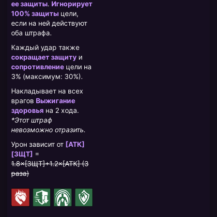
ее защиты
.
Игнорирует
100% защиты
цели,
если на ней действуют
оба штрафа.
Каждый удар также
сокращает защиту
и
сопротивление
цели на
3% (максимум: 30%).
Накладывает на всех
врагов
Выжигание
здоровья
на 2 хода.
*Этот штраф
невозможно отразить.
Урон зависит от
[АТК]
[ЗЩТ]
=
1.8×[ЗЩТ]+1.2×[АТК] (3
раза)