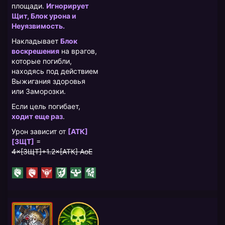
площади.
Игнорирует
Щит, Блок урона и
Неуязвимость.
Накладывает
Блок
воскрешения
на врагов,
которые погибли,
находясь под действием
Выжигания здоровья
или Заморозки.
Если цель погибает,
ходит еще раз
.
Урон зависит от
[АТК]
[ЗЩТ]
=
4×[ЗЩТ]+1.2×[АТК] AoE