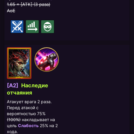
1.65 × [АТК] (3 раза)
AoE
[A2]
Наследие
отчаяния
Атакует врага 2 раза.
Перед атакой с
вероятностью 75%
(100%)
накладывает на
цель
Слабость
25% на 2
хода.