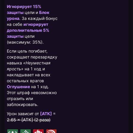
Игнорирует 15%
защиты
цели и
Блок
урона
. За каждый бонус
на себе
игнорирует
дополнительные 5%
защиты
цели
(максимум: 35%).
Если цель погибает,
сокращает перезарядку
навыка
«Неуместная
ярость»
на 1 ход и
накладывает на всех
остальных врагов
Оглушение
на 1 ход.
Этот штраф невозможно
отразить или
заблокировать.
=
Урон зависит от
[АТК]
2.65 × [АТК] (2 раза)