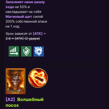
Заполняет свою шкалу
хода
на 50% и
накладывает на себя
Магмовый щит
силой
200% собственной атаки
на 1 ход.
Урон зависит от
[АТК]
=
2.6 × [АТК] (2 удара)
[A2]
​Волшебный
посох