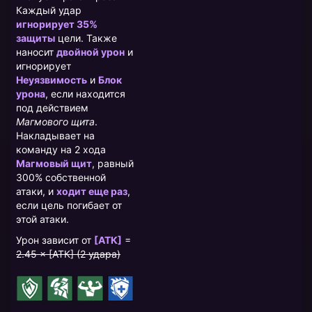
Каждый удар
игнорирует 35%
защиты
цели. Также
наносит
двойной урон
и
игнорирует
Неуязвимость
и
Блок
урона
, если находится
под действием
Магмового щита
.
Накладывает на
команду на 2 хода
Магмовый щит
, равный
300% собственной
атаки, и
ходит еще раз
,
если цель погибает от
этой атаки.
Урон зависит от
[АТК]
=
2.45 × [АТК] (2 удара)