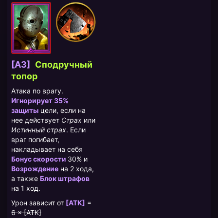
[A3]
Сподручный
топор
Атака по врагу.
Игнорирует 35%
защиты
цели, если на
нее действует
Страх
или
Истинный страх
. Если
враг погибает,
накладывает на себя
Бонус скорости
30% и
Возрождение
на 2 хода,
а также
Блок штрафов
на 1 ход.
Урон зависит от
[АТК]
=
6 × [АТК]