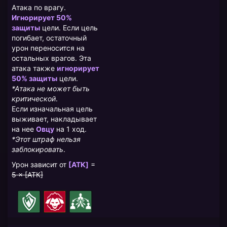
Атака по врагу.
Игнорирует 50%
защиты
цели. Если цель
погибает, остаточный
урон переносится на
остальных врагов. Эта
атака также
игнорирует
50% защиты
цели.
*
Атака не может быть
критической
.
Если изначальная цель
выживает, накладывает
на нее
Овцу
на 1 ход.
*Этот штраф нельзя
заблокировать
.
Урон зависит от
[АТK]
=
5 × [АТК]