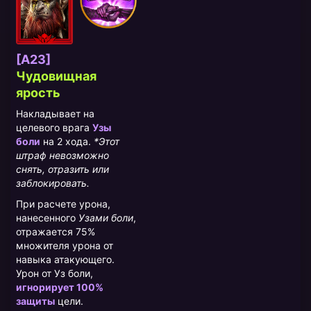
[A23]
Чудовищная
ярость
Накладывает на
целевого врага
Узы
боли
на 2 хода.
*Этот
штраф невозможно
снять, отразить или
заблокировать.
При расчете урона,
нанесенного
Узами боли
,
отражается 75%
множителя урона от
навыка атакующего.
Урон от Уз боли,
игнорирует 100%
защиты
цели.