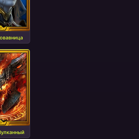
овавница
Вулканный