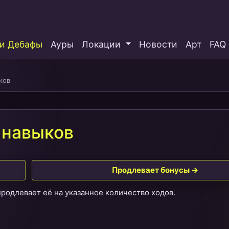
и Дебафы
Ауры
Локации
Новости
Арт
FAQ
ков
 навыков
Продлевает бонусы →
продлевает её на указанное количество ходов.