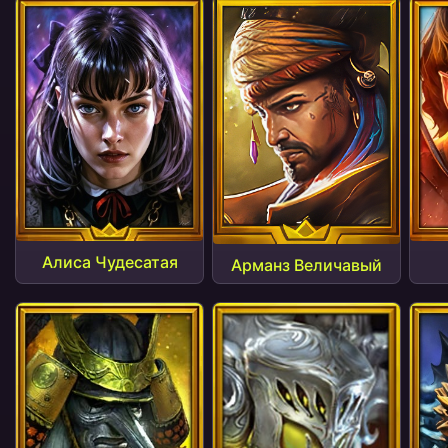
Алиса Чудесатая
Арманз Величавый