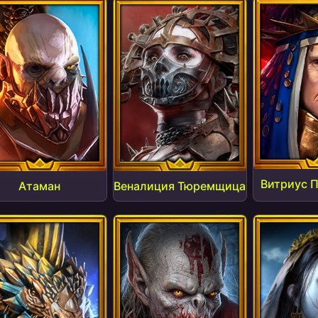
Витриус 
Атаман
Веналиция Тюремщица