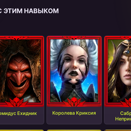
С ЭТИМ НАВЫКОМ
Королева Криксия
омидус Ехидник
Саб
Непри