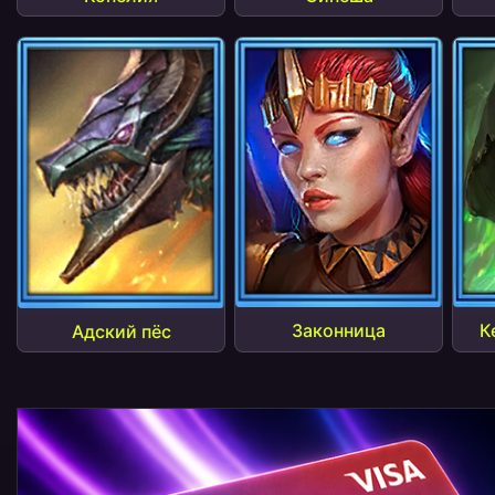
К
Законница
Адский пёс