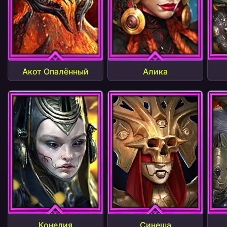
Акот Опалённый
Алика
Конелия
Синеша