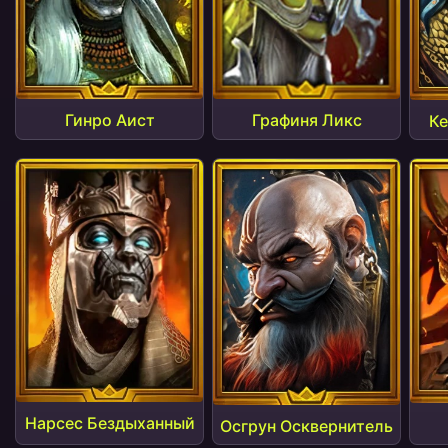
Гинро Аист
Графиня Ликс
Ке
Нарсес Бездыханный
Осгрун Осквернитель