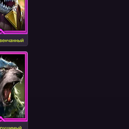
Увенчанный
ерушимый