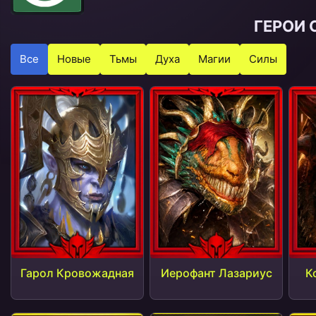
ГЕРОИ 
Все
Новые
Тьмы
Духа
Магии
Силы
Гарол Кровожадная
Иерофант Лазариус
К