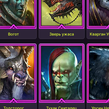
Вогот
Зверь ужаса
Кварган 
Толсторог
Тухак Скиталец
Урсин Н