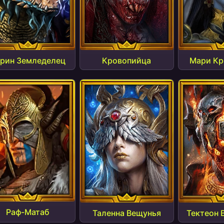
рин Земледелец
Кровопийца
Мари Кр
Раф-Матаб
Таленна Вещунья
Тектеон 