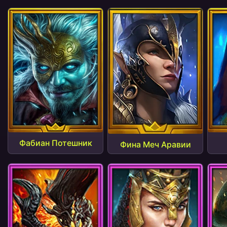
Фабиан Потешник
Фина Меч Аравии