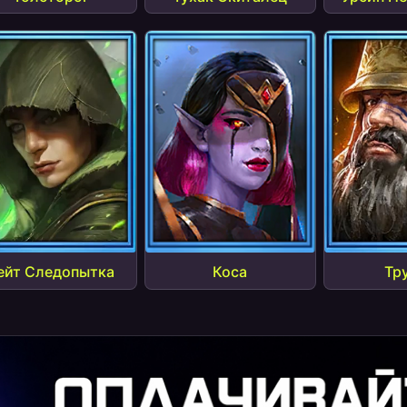
ейт Следопытка
Тр
Коса