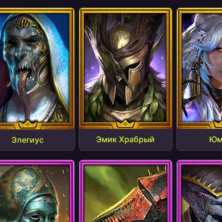
Эмик Храбрый
Юм
Элегиус