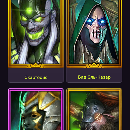
Бад Эль-Казар
Скартосис