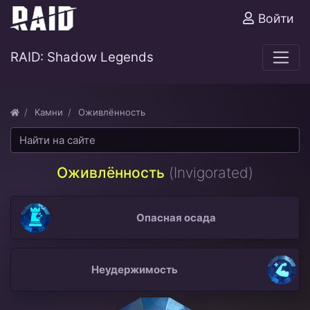
Войти
RAID: Shadow Legends
Камни
Оживлённость
Оживлённость
(Invigorated)
Опасная осада
Неудержимость