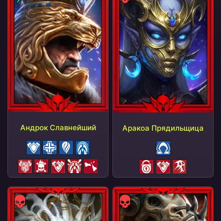
Андрок Славнейший
Аракоа Прядильщица
Бонус ЗЩТ
Регенерация
Усиление
Бонус СОПР
Пелена
Блок бонусов
Слабость
Штраф ЗЩТ
Штраф СОПР
Изнурение
Блок АН
Штраф ЗЩТ
Истинный страх
Сила
Сила