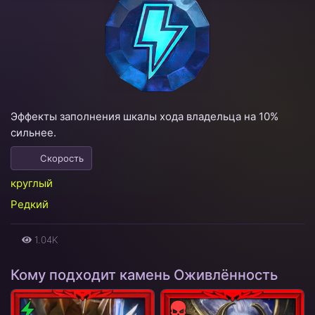
Эффекты заполнения шкалы хода владельца на 10%
сильнее.
Скорость
круглый
Редкий
1.04K
Кому подходит камень Оживлённость
Дух
Сила