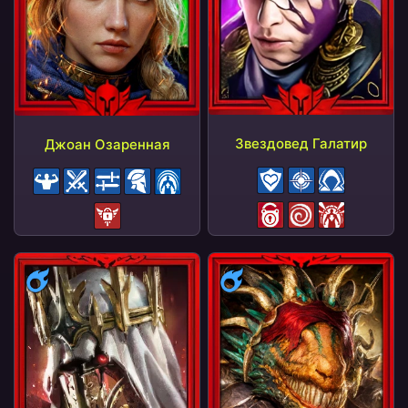
Звездовед Галатир
Джоан Озаренная
Блок штрафов
Бонус МЕТК
Пелена
Блок урона
Бонус АТК
Контратака
Неуязвимость
Бонус СОПР
Блок АН
Оглушение
Штраф СОПР
Блок воскр.
Магия
Магия