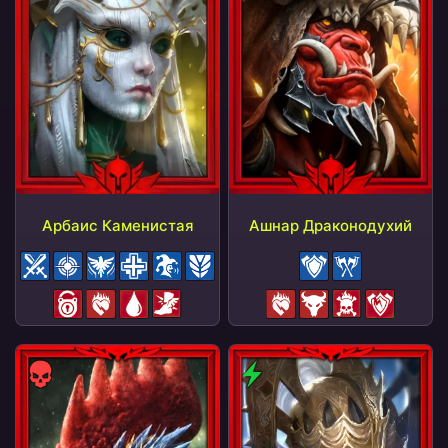
Арбаис Каменистая
Ашнар Драконодухий
Бонус АТК
Бонус МЕТК
Возрождение
Регенерация
Насмешка
Каменная кожа
Бонус ЗЩТ
Бонус КУ
Блок АН
Выжигание
Паразит
Штраф СКР
Выжигание
Провокация
Слабость
Штраф ЗЩТ
Сила
Дух