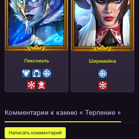
Пиксниэль
Ширимайна
Бонус ЗЩТ
Пелена
Регенерация
Регенерация
Заморозка
Слабость
Заморозка
Комментарии к камню « Терпение »
Написать комментарий