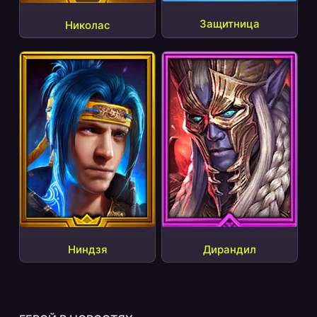
Защитница
Николас
Ниндзя
Дирандил