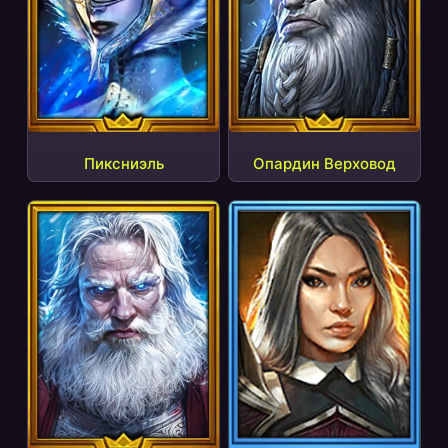
Пиксниэль
Опардин Верховод