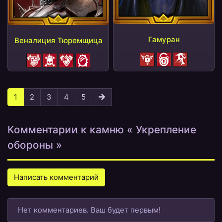
Гамуран
Веналиция Тюремщица
Блок воскр.
Блок АН
Истинный страх
Блок бонусов
Слабость
Штраф ЗЩТ
Узы боли
1
2
3
4
5
Комментарии к камню « Укрепление
обороны »
Написать комментарий
Нет комментариев. Ваш будет первым!