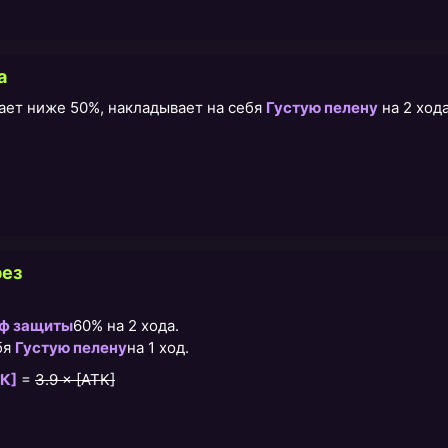
а
дает ниже 50%, накладывает на себя
Густую пелену
на 2 хода
рез
ф защиты
60% на 2 хода.
бя
Густую пелену
на 1 ход.
К]
=
3.9 × [АТК]