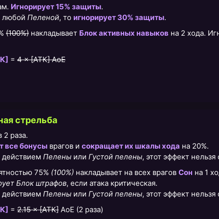
ам.
Игнорирует 15% защиты
.
д любой
Пеленой
, то
игнорирует 30% защиты
.
5%
(100%)
накладывает
Блок активных навыков
на 2 хода. И
К]
=
4 × [АТК] AoE
ая стрельба
 2 раза.
т все бонусы
врагов и
сокращает их шкалы хода
на 20%.
д действием
Пелены
или
Густой пелены
, этот эффект нельзя 
оятностью 75%
(100%)
накладывает на всех врагов
Сон
на 1 хо
рует Блок штрафов
, если атака критическая.
д действием
Пелены
или
Густой пелены
, этот эффект нельзя 
К]
=
2.15 × [АТК]
AoE (2 раза)