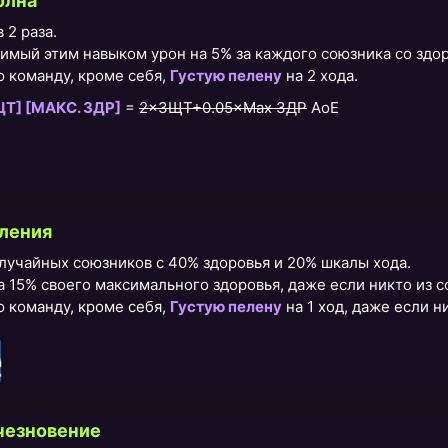
олна
 2 раза.
имый этим навыком урон на 5% за каждого союзника со здо
ю команду, кроме себя,
Густую пелену
на 2 хода.
Т] [МАКС. ЗДР]
=
2×ЗЩТ+0.05×Max ЗДР
AoE
ления
лучайных союзников с 40% здоровья и 20% шкалы хода.
 15% своего максимального здоровья, даже если никто из 
ю команду, кроме себя,
Густую пелену
на 1 ход, даже если н
чезновение