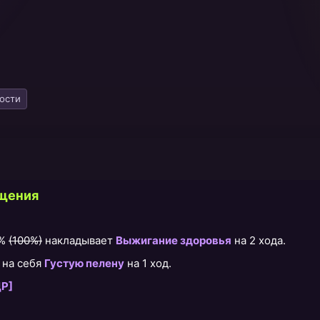
ости
щения
5%
(100%)
накладывает
Выжигание здоровья
на 2 хода.
 на себя
Густую пелену
на 1 ход.
ДР]