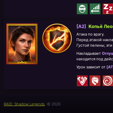
[A2]
Копьё Лео
Атака по врагу.
Перед атакой накл
Густой пелены
, эт
Накладывает
Оглу
находится под дей
Урон зависит от
[AT
RAID: Shadow Legends
© 2026