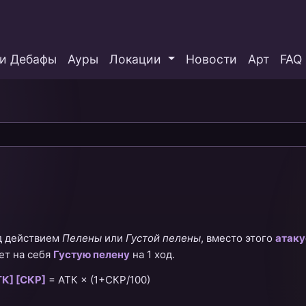
и Дебафы
Ауры
Локации
Новости
Арт
FAQ
д действием
Пелены
или
Густой пелены
, вместо этого
атаку
ет на себя
Густую пелену
на 1 ход.
ТК] [СКР]
=
АТК × (1+СКР/100)