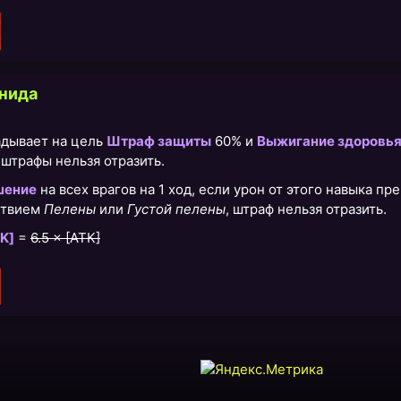
нида
адывает на цель
Штраф защиты
60% и
Выжигание здоровь
и штрафы нельзя отразить.
шение
на всех врагов на 1 ход, если урон от этого навыка 
ствием
Пелены
или
Густой пелены
, штраф нельзя отразить.
K]
=
6.5 × [АТК]