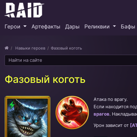
Герои
Артефакты
Дары
Реликвии
Бафы 
Навыки героев
​Фазовый коготь
​Фазовый коготь
Атака по врагу.
Дух
Если находится по
врагов
. Накладыва
Урон зависит от
[А