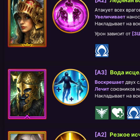
[A2]
Ледяная в
Атакует всех врагов
Увеличивает
нанос
Накладывает на вс
Урон зависит от
[ЗЩ
[A3]
Вода исце
Воскрешает
двух с
Лечит
союзников на
Накладывает на вс
[A2]
Резкое ис