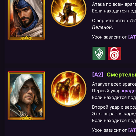
Атака по всем враг
Если находится по
С вероятностью 7
Пеленой
.
Урон зависит от
[АТ
[A2]
Смертельн
Атакует всех врагов
Первый удар
краде
Если находится по
Второй удар с вер
Этот штраф
игнори
Если находится по
Урон зависит от
[АТ