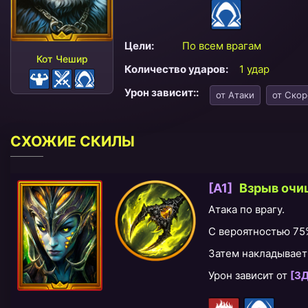
Цели:
По всем врагам
Кот Чешир
Количество ударов:
1 удар
Урон зависит::
от Атаки
от Скор
СХОЖИЕ СКИЛЫ
[A1]
Взрыв очи
Атака по врагу.
С вероятностью 7
Затем накладывает
Урон зависит от
[З