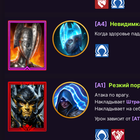
[A4]
Невидимк
Когда здоровье па
[A1]
Резкий по
Атака по врагу.
Накладывает
Штра
Накладывает на се
Урон зависит от
[АТ