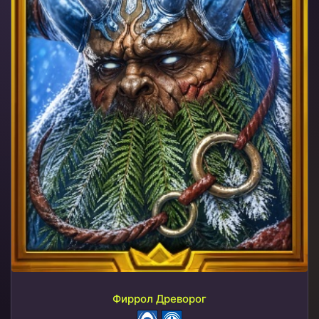
Фиррол Древорог