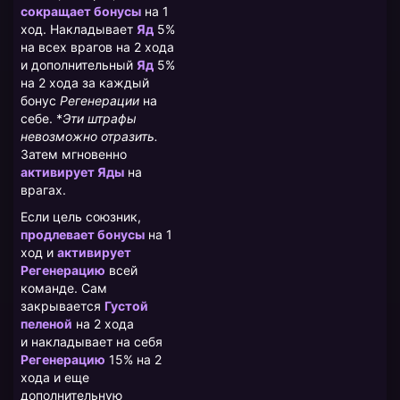
сокращает бонусы
на 1
ход. Накладывает
Яд
5%
на всех врагов на 2 хода
и дополнительный
Яд
5%
на 2 хода за каждый
бонус
Регенерации
на
себе. *
Эти штрафы
невозможно отразить.
Затем мгновенно
активирует Яды
на
врагах.
Если цель союзник,
продлевает бонусы
на 1
ход и
активирует
Регенерацию
всей
команде. Сам
закрывается
Густой
пеленой
на 2 хода
и накладывает на себя
Регенерацию
15% на 2
хода и еще
дополнительную