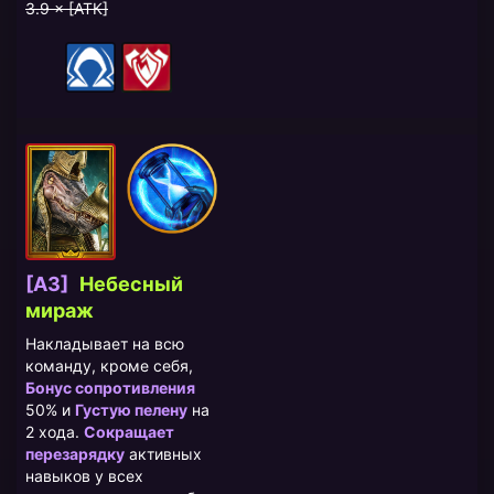
3.9 × [АТК]
[A3]
Небесный
мираж
Накладывает на всю
команду, кроме себя,
Бонус сопротивления
50% и
Густую пелену
на
2 хода.
Сокращает
перезарядку
активных
навыков у всех