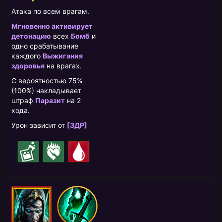
Атака по всем врагам.
Мгновенно активирует
детонацию
всех
Бомб
и
одно срабатывание
каждого
Выжигания
здоровья
на врагах.
С вероятностью 75%
(100%)
накладывает
штраф
Паразит
на 2
хода.
Урон зависит от
[ЗДР]