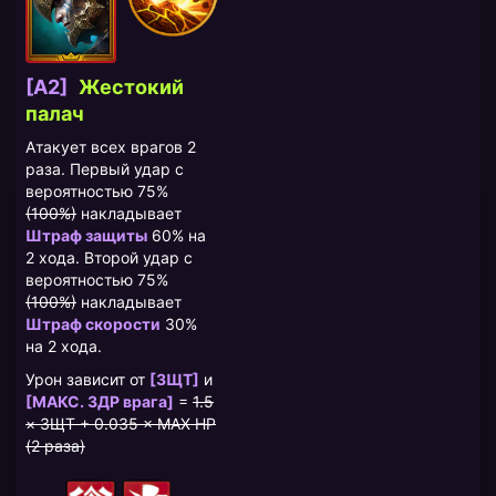
[A2]
Жестокий
палач
Атакует всех врагов 2
раза. Первый удар с
вероятностью 75%
(100%)
накладывает
Штраф защиты
60% на
2 хода. Второй удар с
вероятностью 75%
(100%)
накладывает
Штраф скорости
30%
на 2 хода.
Урон зависит от
[ЗЩТ]
и
[МАКС. ЗДР врага]
=
1.5
× ЗЩТ + 0.035 × MAX HP
(2 раза)