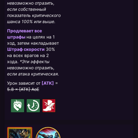
невозможно отразить,
если собственный
показатель критического
шанса 100% или выше.
Продлевает все
штрафы
на целях на 1
ход, затем накладывает
Штраф скорости
30%
на всех врагов на 2
хода.
*Эти эффекты
невозможно отразить,
если атака критическая.
Урон зависит от
[АТК]
=
5.8 × [АТК] AoE