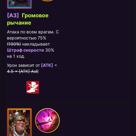
[A3]
Громовое
рычание
Атака по всем врагам. С
вероятностью 75%
(100%)
накладывает
Штраф скорости
30%
на 1 ход.
Урон зависит от
[АТК]
=
4.5 × [АТК] AoE