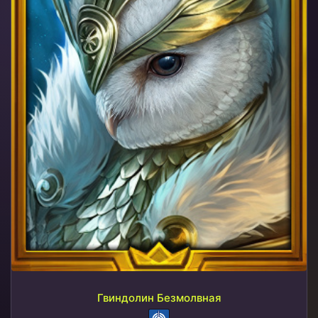
Гвиндолин Безмолвная