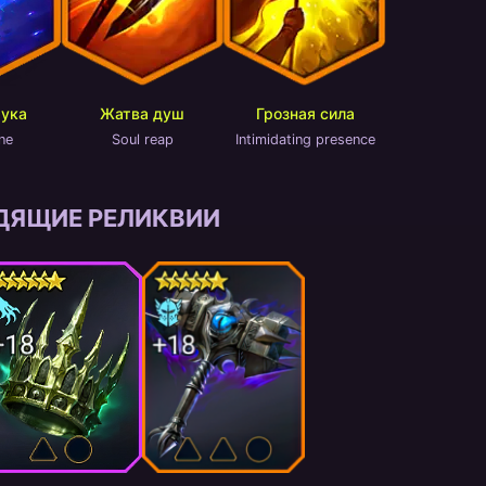
мука
Жатва душ
Грозная сила
ne
Soul reap
Intimidating presence
ДЯЩИЕ РЕЛИКВИИ