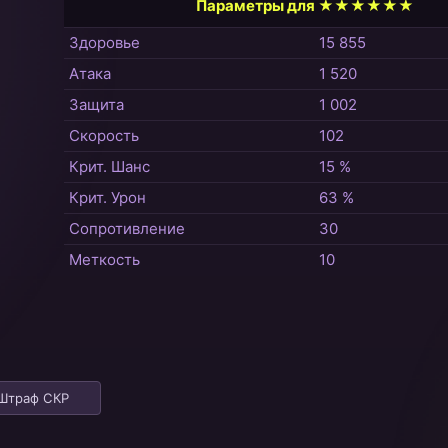
Параметры для ★★★★★★
Здоровье
15 855
Атака
1 520
Защита
1 002
Скорость
102
Крит. Шанс
15 %
Крит. Урон
63 %
Сопротивление
30
Меткость
10
Штраф СКР