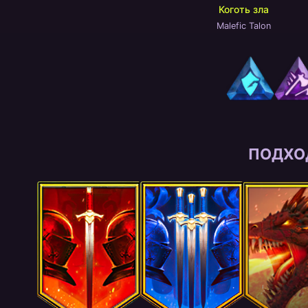
Коготь зла
Malefic Talon
ПОДХО