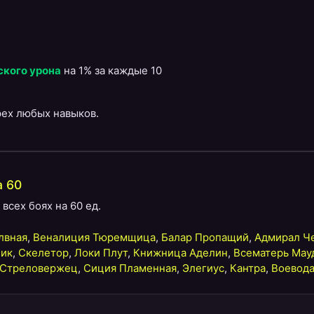
ского урона
на 1% за каждые 10
рех любых навыков.
а 60
всех боях на 60 ед.
лвная
,
Веналиция Тюремщица
,
Балар Пропащий
,
Адмирал Ч
ник
,
Скелетор
,
Локи Плут
,
Книжница Аделин
,
Всематерь Мау
 Стреловержец
,
Сиция Пламенная
,
Элегиус
,
Кантра
,
Воевод