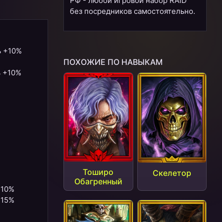
РФ - любой игровой набор RAID
без посредников самостоятельно.
ь +10%
ПОХОЖИЕ ПО НАВЫКАМ
ь +10%
Тоширо
Скелетор
Обагренный
+10%
+15%
1