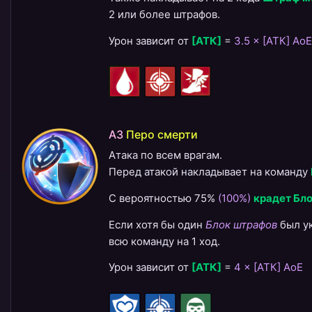
2 или более штрафов.
Урон зависит от
[АТК]
=
3.5 × [АТК] AoE
A3
Перо смерти
Атака по всем врагам.
Перед атакой накладывает на команду
С вероятностью 75%
(100%)
крадет Бл
Если хотя бы один
Блок штрафов
был у
всю команду на 1 ход.
Урон зависит от
[АТК]
=
4 × [АТК] AoE