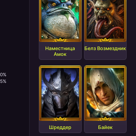
Наместница
Белз Возмездник
Амок
10%
15%
1
Шреддер
Байек