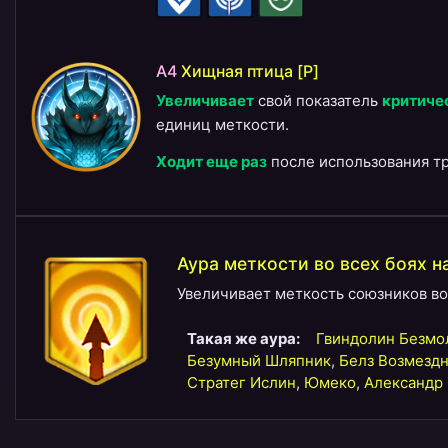
A4
Хищная птица [P]
Увеличивает
свой показатель
критиче
единиц меткости.
Ходит еще раз
после использования т
Аура меткости во всех боях н
Увеличивает меткость союзников во 
Такая же аура:
Гвиндолин Безмо
Безумный Шляпник
,
Белз Возмезд
Стратег Ислин
,
Юмеко
,
Александр