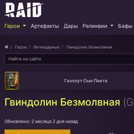
Герои
Артефакты
Дары
Реликвии
Бафы 
Герои
Легендарные
Гвиндолин Безмолвная
Гаэллут Сын Пакта
Гвиндолин Безмолвная
(G
Обновлено: 2 месяца 2 дня назад