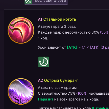
Продлевает штрафы
A1
Стальной коготь
Атакует врага 3 раза.
Каждый удар с вероятностью 30%
(50%
1 ход.
Урон зависит от
[АТК]
=
1.1 × [АТК] (3 р
A2
Острый бумеранг
Атака по всем врагам.
С вероятностью 75%
(100%)
накладыва
Паразит
на всех врагов на 2 хода.
Также накладывает на 2 хода
Штраф м