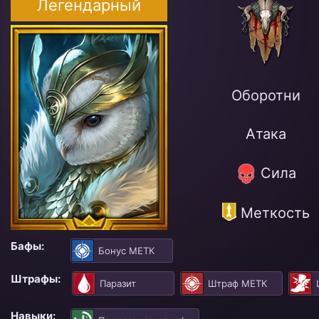
Легендарный
Оборотни
Атака
Сила
Меткость
Бафы:
Бонус МЕТК
Штрафы:
Паразит
Штраф МЕТК
Навыки: