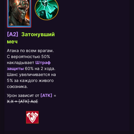
[A2]
Затонувший
меч
Атака по всем врагам.
С вероятностью 50%
накладывает
Штраф
защиты
60% на 2 хода.
Шанс увеличивается на
5% за каждого живого
союзника.
Урон зависит от
[АТК]
=
X.X × [АТК] AoE