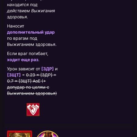
находится под
действием Выжигания
здоровья.
Наносит
дополнительный удар
по врагам под
Выжиганием здоровья.
Если враг погибает,
ходит еще раз
.
Урон зависит от
[ЗДР]
и
[ЗЩТ]
=
0.23 × [ЗДР] +
0.7 × [ЗЩТ] AoE (+
допудар по целям с
Выжиганием здоровья)