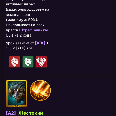
активный штраф
Выжигания здоровья
на
команде врага
(максимум: 50%).
Накладывает на всех
врагов
Штраф защиты
60% на 2 хода.
Урон зависит от
[АТК]
=
3.5 × [АТК] AoE
[A2]
Жестокий