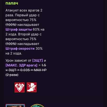
палач
Атакует всех врагов 2
раза. Первый удар с
вероятностью 75%
(100%)
накладывает
Штраф защиты
60% на
2 хода. Второй удар с
вероятностью 75%
(100%)
накладывает
Штраф скорости
30%
на 2 хода.
Урон зависит от
[ЗЩТ]
и
[МАКС. ЗДР врага]
=
1.5
× ЗЩТ + 0.035 × MAX HP
(2 раза)