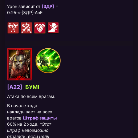
Урон зависит от
[ЗДР]
=
0.25 × [ЗДР] AoE
[A22]
БУМ!
Атака по всем врагам.
В начале хода
накладывает на всех
врагов
Штраф защиты
60% на 2 хода.
*Этот
штраф невозможно
отразить, если цель