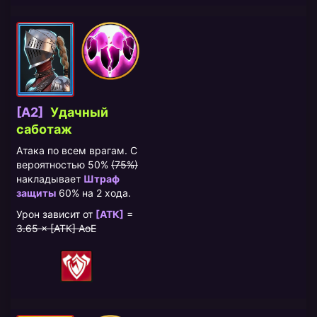
[A2]
Удачный
саботаж
Атака по всем врагам. С
вероятностью 50%
(75%)
накладывает
Штраф
защиты
60% на 2 хода.
Урон зависит от
[АТК]
=
3.65 × [АТК] AoE