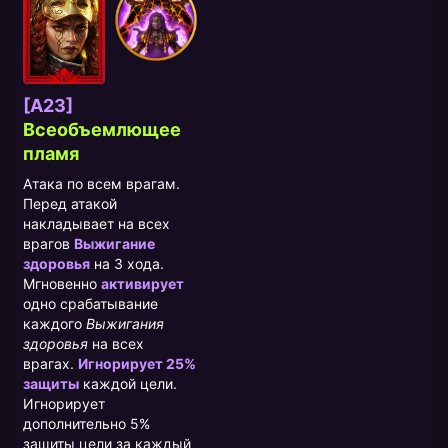
[A23]
Всеобъемлющее
пламя
Атака по всем врагам.
Перед атакой
накладывает на всех
врагов
Выжигание
здоровья
на 3 хода.
Мгновенно
активирует
одно срабатывание
каждого
Выжигания
здоровья
на всех
врагах.
Игнорирует 25%
защиты
каждой цели.
Игнорирует
дополнительно 5%
защиты цели за каждый