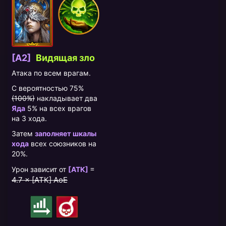
[A2]
Видящая зло
Атака по всем врагам.
С вероятностью 75%
(100%)
накладывает два
Яда
5% на всех врагов
на 3 хода.
Затем
заполняет шкалы
хода
всех союзников на
20%.
=
Урон зависит от
[АТК]
4.7 × [АТК] AoE