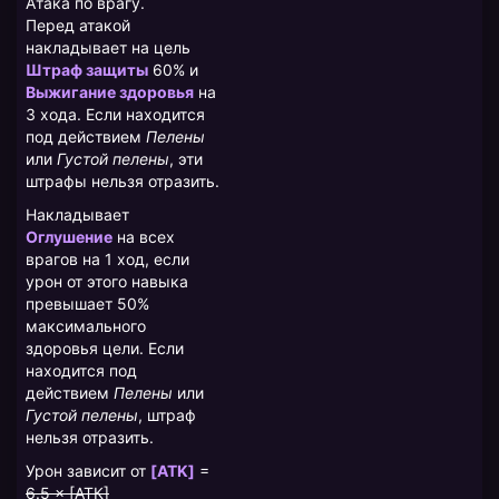
Атака по врагу.
Перед атакой
накладывает на цель
Штраф защиты
60% и
Выжигание здоровья
на
3 хода. Если находится
под действием
Пелены
или
Густой пелены
, эти
штрафы нельзя отразить.
Накладывает
Оглушение
на всех
врагов на 1 ход, если
урон от этого навыка
превышает 50%
максимального
здоровья цели. Если
находится под
действием
Пелены
или
Густой пелены
, штраф
нельзя отразить.
Урон зависит от
[ATK]
=
6.5 × [АТК]