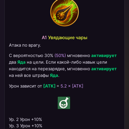
A1
Увядающие чары
Атака по врагу.
С вероятностью 30%
(50%)
мгновенно
активирует
два
Яда
на цели. Если какой-либо навык цели
находится на перезарядке, мгновенно
активирует
на ней все штрафы
Яда
.
Урон зависит от
[АТК]
=
5.2 × [АТК]
Ур. 2 Урон +10%
Ур. 3 Урон +10%