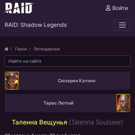
Войти
RAID: Shadow Legends
Герои
Легендарные
Сюзерен Катонн
Тарас Лютый
Таленна Вещунья
(Talenna Soulseer)