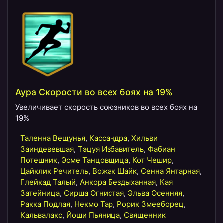
Аура Скорости во всех боях на 19%
Увеличивает скорость союзников во всех боях на
19%
Таленна Вещунья
,
Кассандра
,
Хильви
Заиндевевшая
,
Тэцуя Избавитель
,
Фабиан
Потешник
,
Эсме Танцовщица
,
Кот Чешир
,
Цайклик Речитель
,
Вожак Шайк
,
Сенна Янтарная
,
Глейкад Талый
,
Анкора Бездыханная
,
Кая
Затейница
,
Сирша Огнистая
,
Эльва Осенняя
,
Ракка Подлая
,
Некмо Тар
,
Рорик Змееборец
,
Кальвалакс
,
Йоши Пьяница
,
Священник