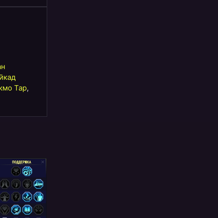
ан
йкад
кмо Тар
,