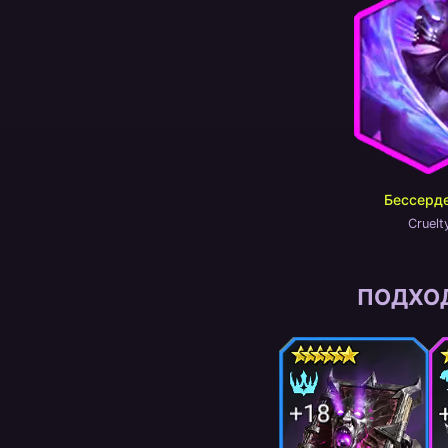
Бессерд
Cruelt
ПОДХО