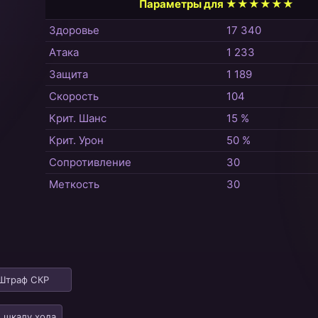
Параметры для ★★★★★★
Здоровье
17 340
Атака
1 233
Защита
1 189
Скорость
104
Крит. Шанс
15 %
Крит. Урон
50 %
Сопротивление
30
Меткость
30
Штраф СКР
 шкалу хода