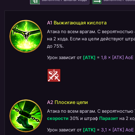
A1
​Выжигающая кислота
Атака по всем врагам. С вероятность
на 2 хода. Если на цели действуют штр
до 75%.
Урон зависит от
[ATK]
=
1,8 × [АТК] AoE
A2
​Плоские цепи
Атака по всем врагам. С вероятностью 
скорости
30% и штраф
Паразит
на 2 хо
Урон зависит от
[ATK]
=
3,1 × [АТК] AoE