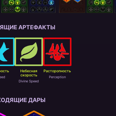
ЯЩИЕ АРТЕФАКТЫ
рость
Небесная
Расторопность
скорость
eed
Perception
Divine Speed
ХОДЯЩИЕ ДАРЫ