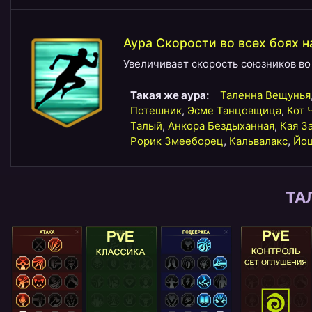
Аура Скорости во всех боях н
Увеличивает скорость союзников во 
Такая же аура:
Таленна Вещунья
Потешник
,
Эсме Танцовщица
,
Кот 
Талый
,
Анкора Бездыханная
,
Кая З
Рорик Змееборец
,
Кальвалакс
,
Йош
ТА