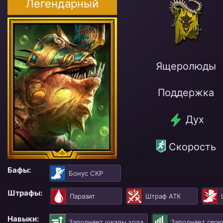
Легендарный
Ящеролюды
Поддержка
Дух
Скорость
Бафы:
Бонус СКР
Штрафы:
Паразит
Штраф АТК
Навыки:
Заполняет шкалы хода
Заполняет свою