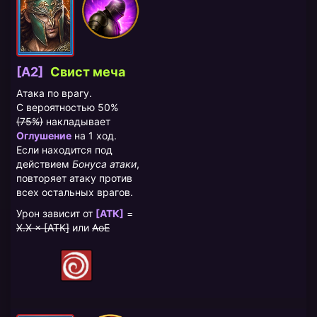
[A2]
Свист меча
Атака по врагу.
С вероятностью 50%
(75%)
накладывает
Оглушение
на 1 ход.
Если находится под
действием
Бонуса атаки
,
повторяет атаку против
всех остальных врагов.
Урон зависит от
[АТК]
=
X.X × [АТК]
или
AoE