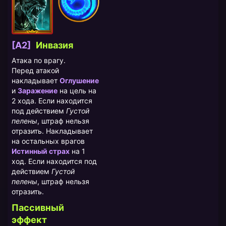
[A2]
​Инвазия
Атака по врагу.
Перед атакой
накладывает
Оглушение
и
Заражение
на цель на
2 хода. Если находится
под действием
Густой
пелены
, штраф нельзя
отразить. Накладывает
на остальных врагов
Истинный страх
на 1
ход. Если находится под
действием
Густой
пелены
, штраф нельзя
отразить.
Пассивный
эффект