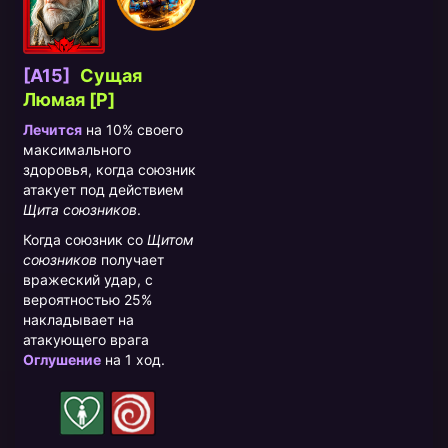
[A15]
Сущая
Люмая [P]
Лечится
на 10% своего
максимального
здоровья, когда союзник
атакует под действием
Щита союзников
.
Когда союзник со
Щитом
союзников
получает
вражеский удар, с
вероятностью 25%
накладывает на
атакующего врага
Оглушение
на 1 ход.