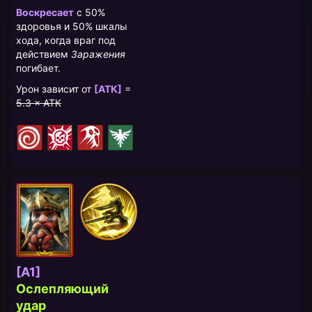
Воскресает
с 50%
здоровья и 50% шкалы
хода, когда враг под
действием
Заражения
погибает.
Урон зависит от
[АТК]
=
5.3 × АТК
[A1]
​
Ослепляющий
удар