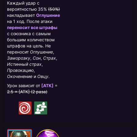
Каждый удар с
вероятностью 35%
(50%)
накладывает
Оглушение
на 1 ход. После атаки
переносит все штрафы
с союзника с самым
большим количеством
штрафов на цель. Не
переносит
Оглушение
,
Заморозку
,
Сон
,
Страх
,
Истинный страх
,
Провокацию
,
Окоченение
и
Овцу
.
Урон зависит от
[АТК]
=
2.5 × [АТК] (2 раза)