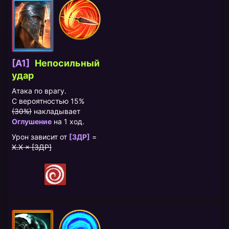
[A1]
Непосильный
удар
Атака по врагу.
С вероятностью 15%
(30%)
накладывает
Оглушение
на 1 ход.
Урон зависит от
[ЗДР]
=
X.X × [ЗДР]