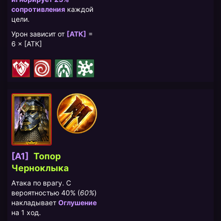
сопротивления
каждой
цели.
Урон зависит от
[АТК]
=
6 × [АТК]
[A1]
​Топор
Черноклыка
Атака по врагу. С
вероятностью 40% (
60%
)
накладывает
Оглушение
на 1 ход.