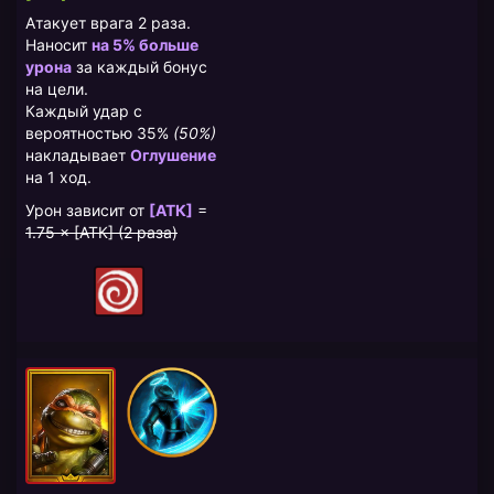
Атакует врага 2 раза.
Наносит
на 5% больше
урона
за каждый бонус
на цели.
Каждый удар с
вероятностью 35%
(50%)
накладывает
Оглушение
на 1 ход.
Урон зависит от
[АТК]
=
1.75 × [АТК] (2 раза)