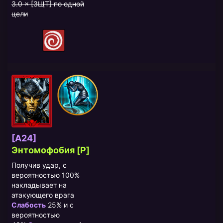
3.0 × [ЗЩТ] по одной
цели
[A24]
Энтомофобия [P]
Получив удар, с
вероятностью 100%
накладывает на
атакующего врага
Слабость
25% и с
вероятностью