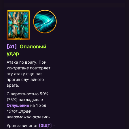
[A1]
Опаловый
удар
Атака по врагу. При
контратаке
повторяет
эту атаку еще раз
против случайного
врага.
С вероятностью 50%
(75%)
накладывает
Оглушение
на 1 ход.
*Этот штраф
невозможно отразить.
Урон зависит от
[ЗЩТ]
=