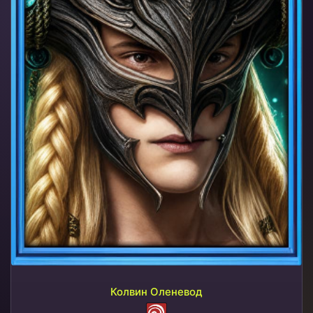
Колвин Оленевод