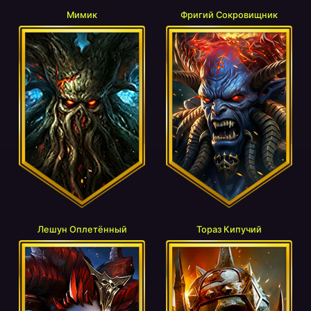
Мимик
Фригий Сокровищник
Лешун Оплетённый
Тораз Кипучий