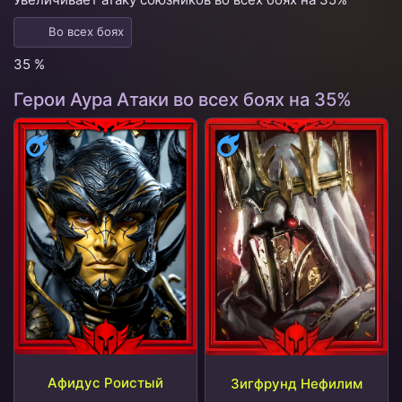
Во всех боях
35 %
Герои Аура Атаки во всех боях на 35%
Магия
Магия
Афидус Роистый
Зигфрунд Нефилим