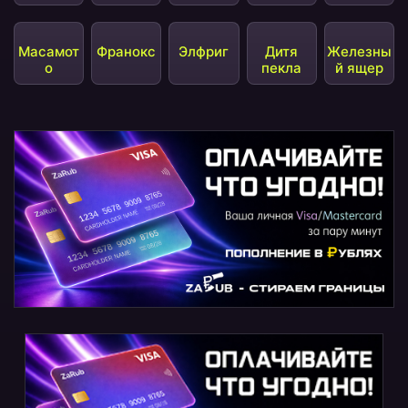
Масамот
Франокс
Элфриг
Дитя
Железны
о
пекла
й ящер