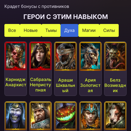
Крадет бонусы с противников
ГЕРОИ С ЭТИМ НАВЫКОМ
Все
Новые
Тьмы
Духа
Магии
Силы
Карнидж
Сабраэль
Араши
Ария
Белз
Анархист
Непристу
Шквальн
Золотист
Возмездн
пная
ый
ая
ик