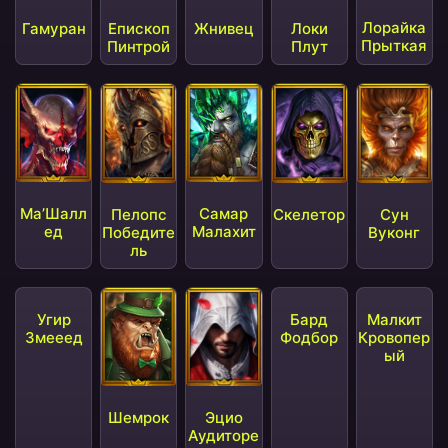
Лорайка
Гамуран
Епископ
Жнивец
Локи
Прыткая
Пинтрой
Плут
Ма’Шалл
Самар
Пелопс
Скелетор
Сун
ед
Малахит
Победите
Вуконг
ль
Бард
Малкит
Фодбор
Кровопер
ый
Шемрок
Угир
Эцио
Змееед
Аудиторе