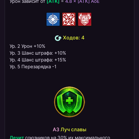
Урон зависит от
[ATK]
=
4.8 × [АТК] AoE
Ходов: 4
Ур. 2 Урон +10%
Ур. 3 Шанс штрафа: +10%
Ур. 4 Шанс штрафа: +15%
Ур. 5 Перезарядка -1
A3
​Луч славы
Лечит
союзников на 30% их максимального