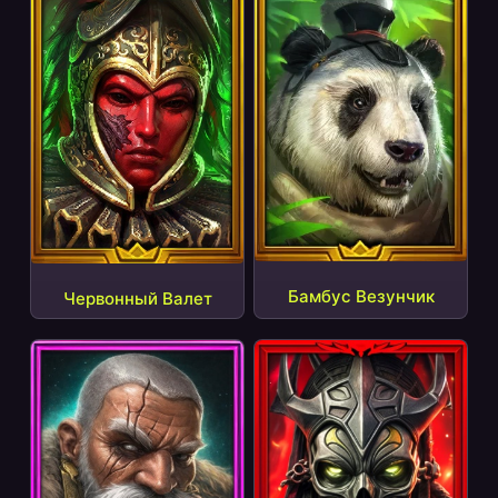
Бамбус Везунчик
Червонный Валет