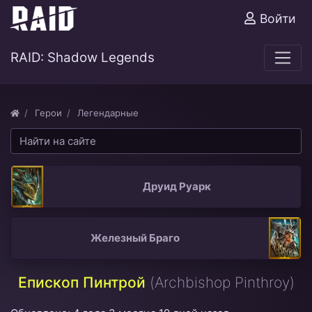
Войти
RAID: Shadow Legends
Герои
Легендарные
Друид Руарк
Железный Браго
Епископ Пинтрой
(Archbishop Pinthroy)