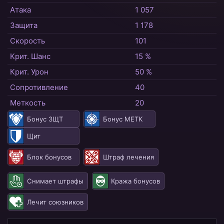
Атака
1 057
Защита
1 178
Скорость
101
Крит. Шанс
15 %
Крит. Урон
50 %
Сопротивление
40
Меткость
20
Бонус ЗЩТ
Бонус МЕТК
Щит
Блок бонусов
Штраф лечения
Снимает штрафы
Кража бонусов
Лечит союзников