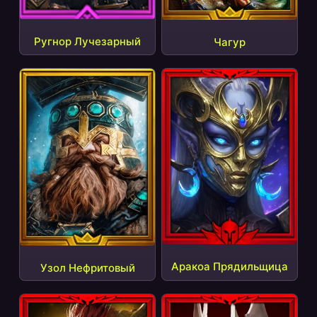
Ругнор Лучезарный
Чагур
Аракоа Прядильщица
Узол Нефритовый