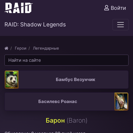
Войти
RAID: Shadow Legends
Герои
Легендарные
Бамбус Везунчик
Басилевс Роанас
Барон
(Baron)