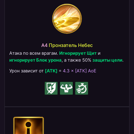
A4
Пронзатель Небес
Атака по всем врагам.
Игнорирует Щит
и
игнорирует Блок урона
, а также 50%
защиты цели
.
Урон зависит от
[ATK]
=
4.3 × [АТК] AoE