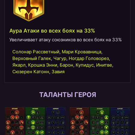
Аура Атаки во всех боях на 33%
Увеличивает атаку союзников во всех боях на 33%
Солонар Рассветный
,
Мари Кровавница
,
Верховный Галек
,
Чагур
,
Ногдар Головорез
,
Якарл
,
Крошка Энни
,
Барон
,
Купидус
,
Инитве
,
Сюзерен Катонн
,
Завия
ТАЛАНТЫ ГЕРОЯ