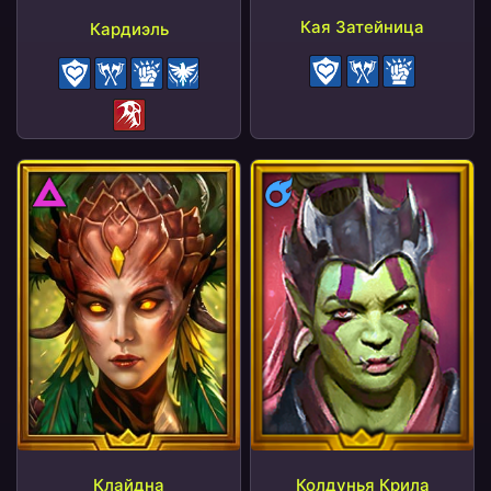
Кая Затейница
Кардиэль
Блок штрафов
Бонус КУ
Бонус КШ
Блок штрафов
Бонус КУ
Бонус КШ
Возрождение
Истинный страх
Тьма
Магия
Клайдна
Колдунья Крила