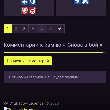
Блок бонусов
Яды
1
2
3
4
...
6
Комментарии к камню « Снова в бой »
Написать комментарий
Нет комментариев. Ваш будет первым!
RAID: Shadow Legends
© 2026