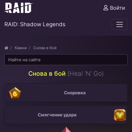
Войти
RAID: Shadow Legends
Камни
Снова в бой
Снова в бой
(Heal 'N' Go)
Сноровка
Смягчение удара