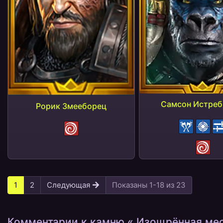
Самсон Истреб
Рорик Змееборец
Бонус КУ
Бонус МЕТК
Контратака
Оглушение
Оглушение
1
2
Следующая
Показаны 1-18 из 23
Комментарии к камню « Изощрённая мес