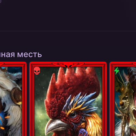
ная месть
Сила
Дух