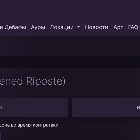
и Дебафы
Ауры
Локации
Новости
Арт
FAQ
ened Riposte)
я
И
она во время контратаки.