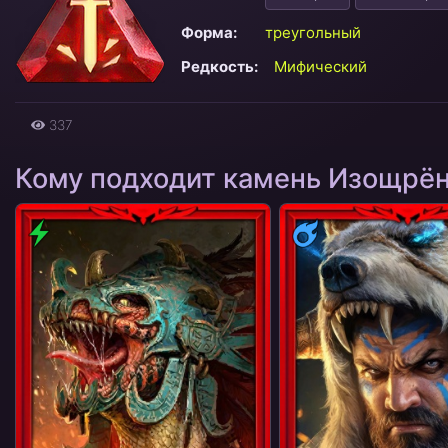
Форма:
треугольный
Редкость:
Мифический
337
Кому подходит камень Изощрён
Дух
Магия