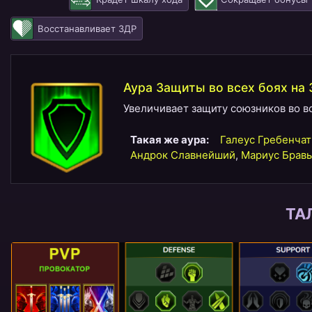
Восстанавливает ЗДР
Аура Защиты во всех боях на
Увеличивает защиту союзников во вс
Такая же аура:
Галеус Гребенча
Андрок Славнейший
,
Мариус Брав
ТА