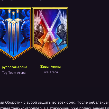
Живая Арена
Групповая Арена
Live Arena
Tag Team Arena
и Оборотни с аурой защиты во всех боях. После ребаланса 
щитный танк-контроллер, а в атакующей, уже полноценный 