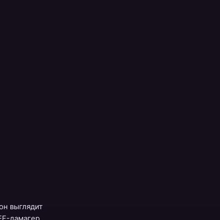
он выглядит
DEF-дамагер