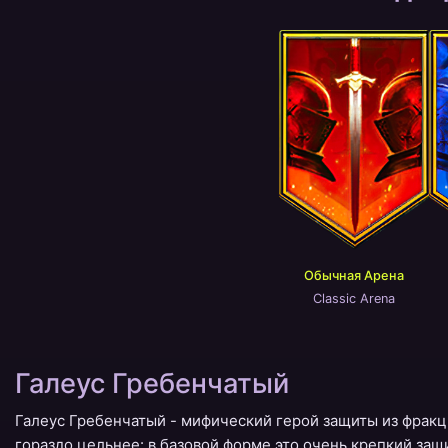
Обычная Арена
Classic Arena
Галеус Гребенчатый
Галеус Гребенчатый - мифический герой защиты из фракци
гораздо цельнее: в базовой форме это очень крепкий за