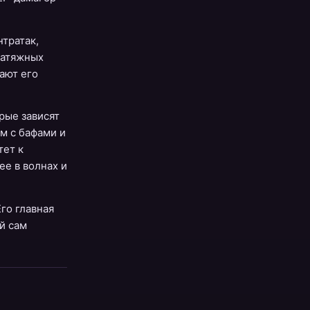
нтратак,
затяжных
ают его
рые зависят
м с бафами и
тет к
ее в волнах и
го главная
ой сам