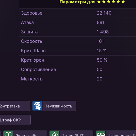
Параметры для ★★★★★★
Здоровье
22 140
Атака
881
Защита
1 498
Скорость
101
Крит. Шанс
15 %
Крит. Урон
50 %
Сопротивление
50
Меткость
20
Контратака
Неуязвимость
Штраф СКР
Лечит себя
Игнор ЗЩТ
Игнорирует Б