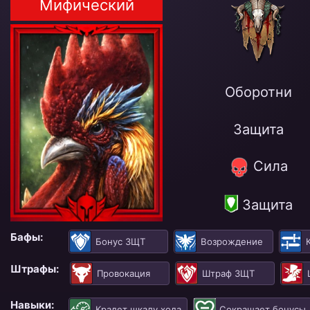
Мифический
Оборотни
Защита
Сила
Защита
Бафы:
Бонус ЗЩТ
Возрождение
Штрафы:
Провокация
Штраф ЗЩТ
Навыки:
Крадет шкалу хода
Сокращает бонусы