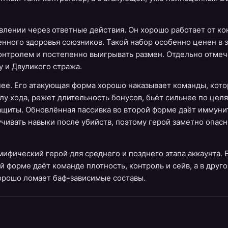
влении через ответные действия. Он хорошо работает от ко
нного здоровья союзников. Такой набор особенно ценен в 
 контролем и постепенно выигрывать размен. Отдельно отмеч
у и Двуликого стража.
ее. Его атакующая форма хорошо наказывает команды, кото
лу хода, режет длительность бонусов, бьёт сильнее по целя
защиты. Обновлённая пассивка во второй форме даёт иммуни
ивать навыки после убийств, поэтому герой заметно опасн
ифический герой для среднего и позднего этапа аккаунта. Е
ой форме даёт команде плотность, контроль и сейв, а в друг
хорошо ломает баф-зависимые составы.