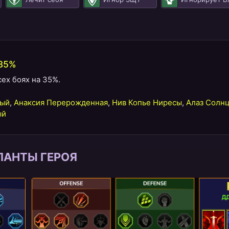
 35%
ех боях на 35%.
тый
,
Анаксия Перерожденная
,
Нив Копье Ниресы
,
Алаз Солн
ый
ЛАНТЫ ГЕРОЯ