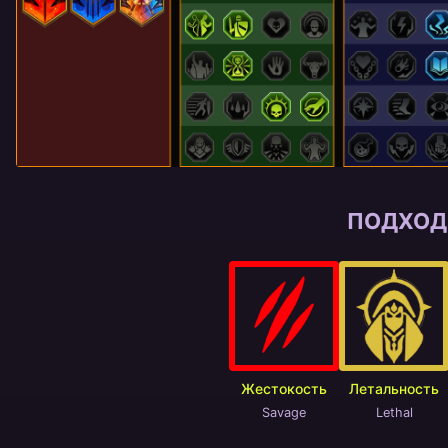
ПОДХОД
Жестокость
Летальность
Savage
Lethal