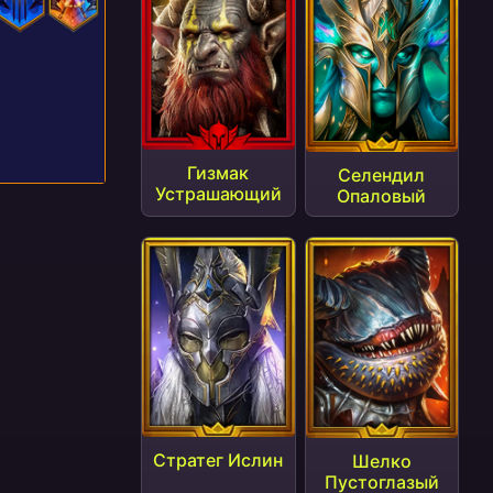
Гизмак
Селендил
Устрашающий
Опаловый
Стратег Ислин
Шелко
Пустоглазый