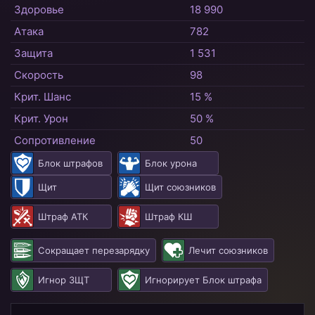
Здоровье
18 990
Атака
782
Защита
1 531
Скорость
98
Крит. Шанс
15 %
Крит. Урон
50 %
Сопротивление
50
Блок штрафов
Блок урона
Щит
Щит союзников
Штраф АТК
Штраф КШ
Сокращает перезарядку
Лечит союзников
Игнор ЗЩТ
Игнорирует Блок штрафа