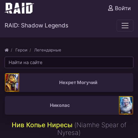
Войти
RAID: Shadow Legends
Герои
Легендарные
Нехрет Могучий
Николас
Нив Копье Ниресы
(Niamhe Spear of
Nyresa)