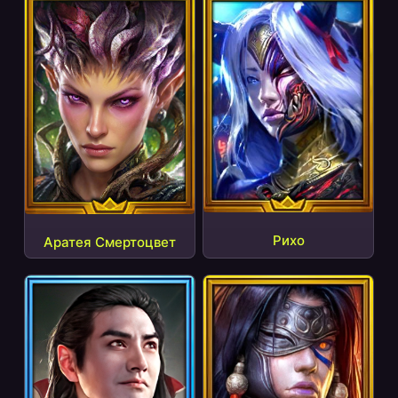
Рихо
Аратея Смертоцвет