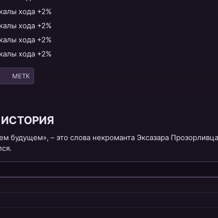
калы хода +2%
калы хода +2%
калы хода +2%
калы хода +2%
МЕТК
ИСТОРИЯ
ем будущем», – это слова некроманта Эксазара Прозорливц
лся.