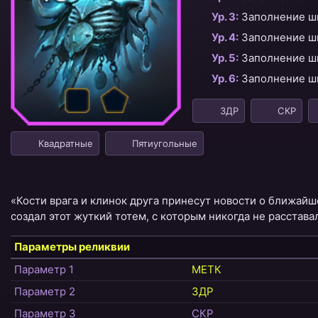
Ур. 3:
Заполнение ш
Ур. 4:
Заполнение ш
Ур. 5:
Заполнение ш
Ур. 6:
Заполнение ш
ЗДР
СКР
Квадратные
Пятиугольные
«Кости врага и клинок друга принесут новости о ближайш
создал этот жуткий тотем, с которым никогда не расстава
Параметры реликвии
Параметр 1
МЕТК
Параметр 2
ЗДР
Параметр 3
СКР