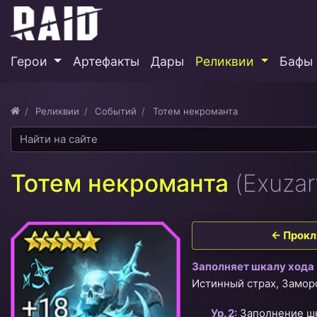
Герои
Артефакты
Дары
Реликвии
Бафы 
Реликвии
Событий
Тотем некроманта
Тотем некроманта
(Exuzar
← Прокл
Заполняет шкалу хода
Истинный страх, Заморо
Ур. 2:
Заполнение ш