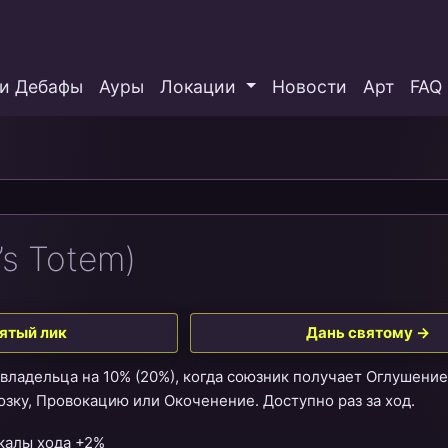
и Дебафы
Ауры
Локации
Новости
Арт
FAQ
’s Totem)
ятый лик
Дань святому →
владельца на 10%
(20%)
, когда союзник получает Оглушение,
зку, Провокацию или Окоченение. Доступно раз за ход.
калы хода +2%