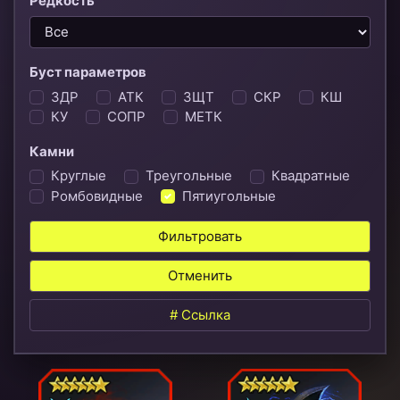
Редкость
Буст параметров
ЗДР
АТК
ЗЩТ
СКР
КШ
КУ
СОПР
МЕТК
Камни
Круглые
Треугольные
Квадратные
Ромбовидные
Пятиугольные
Фильтровать
Отменить
# Ссылка