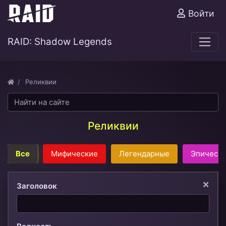
Войти
RAID: Shadow Legends
Реликвии
Реликвии
Все
Мифические
Легендарные
Эпическ
×
Заголовок