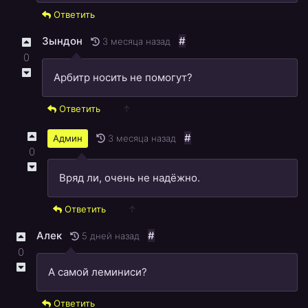
Ответить
Зындон
#
3 месяца назад
0
Арбитр носить не помогут?
Ответить
↑
#
3 месяца назад
Админ
0
Вряд ли, очень не надёжно.
Ответить
↑
Алек
#
5 дней назад
0
А самой леминиси?
Ответить