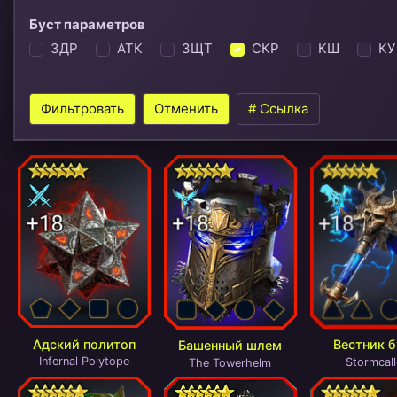
Буст параметров
ЗДР
АТК
ЗЩТ
СКР
КШ
КУ
Фильтровать
Отменить
# Ссылка
Адский политоп
Вестник 
Башенный шлем
Infernal Polytope
Stormcall
The Towerhelm