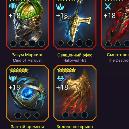
Разум Маркиат
Смертоно
Священный эфес
Mind of Marquat
The Deathde
Hallowed Hilt
Золоченое крыло
Застой времени