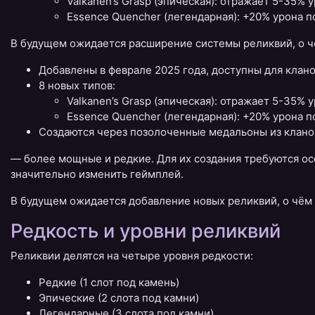
Valkanen’s Grasp (эпическая): отражает 5-35%
Essence Quencher (легендарная): +20% урона п
В будущем ожидается расширение системы реликвий, о ч
Добавлены в феврале 2025 года, доступны для клано
8 новых типов:
Valkanen’s Grasp (эпическая): отражает 5-35%
Essence Quencher (легендарная): +20% урона п
Создаются через позолоченные медальоны из клано
— более мощные и редкие. Для их создания требуются о
значительно изменить геймплей.
В будущем ожидается добавление новых реликвий, о чём 
Редкость и уровни реликвий
Реликвии делятся на четыре уровня редкости:
Редкие (1 слот под камень)
Эпические (2 слота под камни)
Легендарные (3 слота под камни)