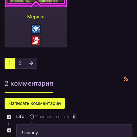
Мерука
Возрождение
Штраф СКР
1
2
2 комментария
Написать комментарий
Lifor
#
11 месяцев назад
0
Ламасу