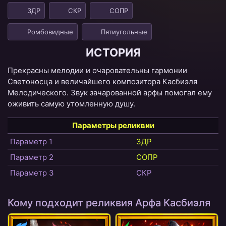
ЗДР
СКР
СОПР
Ромбовидные
Пятиугольные
ИСТОРИЯ
Прекрасны мелодии и очаровательны гармонии
Светоносца и величайшего композитора Касбиэля
Мелодического. Звук зачарованной арфы помогал ему
оживить самую утомленную душу.
Параметры реликвии
Параметр 1
ЗДР
Параметр 2
СОПР
Параметр 3
СКР
Кому подходит реликвия Арфа Касбиэля
Магия
Дух