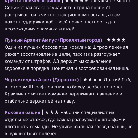
Крипта Племён огринов
| ★★★★★ Идеальное место.
Совместная атака случайного огрина после A1
раскрывается в чисто фракционном составе, а сам
пакет поддержки даёт всей пачке плотность для
прохождения сложных этажей.
Лунный Архонт Амиус (Проклятый город)
| ★★★★
Один из лучших боссов под Краклина: Штраф лечения
режет восстановление цели, пассивка разгружает
команду от штрафов, A3 держит максимальное
здоровье в порядке. Понятная и востребованная ниша.
Чёрная вдова Агрет (Доросток)
| ★★★★ Долгий бой,
в котором Штраф лечения по боссу особенно ценен.
Краклин помогает команде переживать давление и
стабильно держит её на плаву.
Роковая башня
| ★★★ Рабочий специалист на
отдельных этажах, где важна разгрузка по штрафам и
плотность команды. Не универсальная звезда башни, но
в нужных боях полезен.