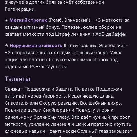
живучее в долгих боях за счёт собственной
Регенерации.
◈
Меткий стрелок
(Ромб, Эпический) - +3 меткости за
каждый активный бонус. Полезен, если в сборке не
хватает меткости под Штраф лечения и AoE-дебаффы.
✮
Нерушимая стойкость
(Пятиугольник, Эпический) -
+3 сопротивления за каждый активный бонус. Узкая
опция для плотных бонусо-зависимых сборок под
отдельные PvE-энкаунтеры.
Таланты
Связка - Поддержка и Защита. По ветке Поддержки
путь идёт через Упорность, Исцеляющую длань,
Спасителя или Скорую реакцию, Волшебный вихрь,
Поднятие духа и Снайпера или Подмогу впрок к
финальному Орлиному глазу. Это даёт нужный прирост
меткости, усиление лечения и шансы повторно крутить
ключевые навыки - фактически Орлиный глаз закрывает