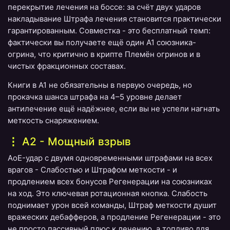
перекрытие лечения на боссе: за счёт двух ударов
накладывание Штрафа лечения становится практически
гарантированным. Совместка - это бесплатный темп:
фактически вы получаете ещё один A1 союзника-
огрина, что критично в крипте Племён огринов и в
чистых фракционных составах.
Книги в A1 не обязательны в первую очередь, но
прокачка шанса штрафа на 4–5 уровне делает
антилечение ещё надёжнее, если вы не успели нагнать
меткость снаряжением.
A2 - Мощный взрыв
AoE-удар с двумя одновременными штрафами на всех
врагов - Слабостью и Штрафом меткости - и
продлением всех бонусов Регенерации на союзниках
на ход. Это ключевая ротационная кнопка. Слабость
поднимает урон всей команды, Штраф меткости душит
вражеских дебафферов, а продление Регенерации - это
не просто пассивный плюс к лечению, а топливо для