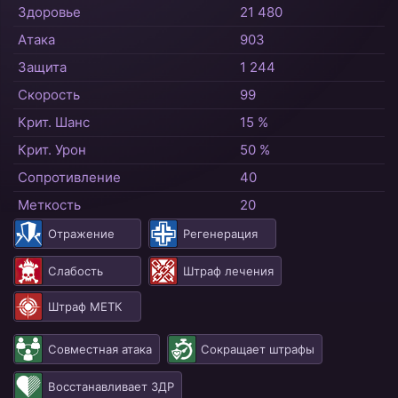
Здоровье
21 480
Атака
903
Защита
1 244
Скорость
99
Крит. Шанс
15 %
Крит. Урон
50 %
Сопротивление
40
Меткость
20
Отражение
Регенерация
Слабость
Штраф лечения
Штраф МЕТК
Совместная атака
Сокращает штрафы
Восстанавливает ЗДР