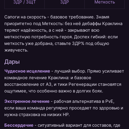
ЗДР / ЗЩТ
ЗДР
Меткость
Сапоги на скорость - базовое требование. Знамя
приоритетно под Меткость: без неё дебаффы Краклина
теряют надёжность, а с ней - закрывают всю
меткостную потребность героя. Доспех гибкий: если
меткость уже добрана, ставьте ЗДР% под общую
живучесть.
Дары
Чудесное исцеление
- лучший выбор. Прямо усиливает
командное лечение Краклина: и базовое
восстановление от A3, и тики Регенерации становятся
ощутимее, что особенно важно в долгих боях.
Экстренное лечение
- рабочая альтернатива в PvE,
если ваша команда регулярно проседает по здоровью и
нужна страховка на низких HP.
Бессердечие
- ситуативный вариант для составов, где