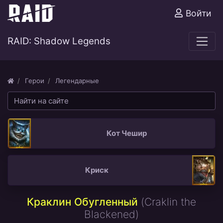
Войти
RAID: Shadow Legends
Герои
Легендарные
Кот Чешир
Криск
Краклин Обугленный
(Craklin the
Blackened)