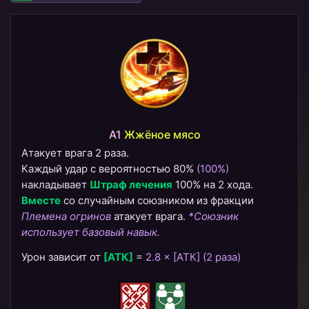
A1
Жжёное мясо
Атакует врага 2 раза.
Каждый удар с вероятностью 80%
(100%)
накладывает
Штраф лечения
100% на 2 хода.
Вместе
со случайным союзником из фракции
Племена огринов
атакует врага.
*Союзник
использует базовый навык.
Урон зависит от
[АТК]
=
2.8 × [АТК] (2 раза)