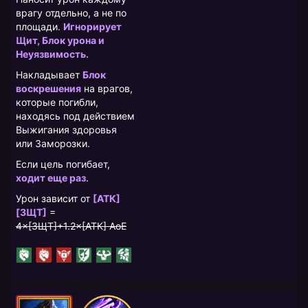
врагу отдельно, а не по
площади.
Игнорирует
Щит, Блок урона и
Неуязвимость.
Накладывает
Блок
воскрешения
на врагов,
которые погибли,
находясь под действием
Выжигания здоровья
или Заморозки.
Если цель погибает,
ходит еще раз
.
Урон зависит от
[АТК]
[ЗЩТ]
=
4×[ЗЩТ]+1.2×[АТК] AoE