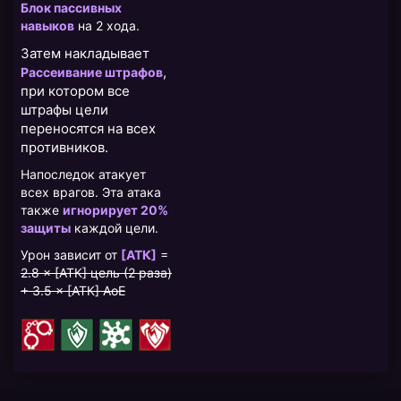
Блок пассивных
навыков
на 2 хода.
Затем накладывает
,
Рассеивание штрафов
при котором все
штрафы цели
переносятся на всех
противников.
Напоследок атакует
всех врагов. Эта атака
также
игнорирует 20%
защиты
каждой цели.
Урон зависит от
[АТК]
=
2.8 × [АТК] цель (2 раза)
+ 3.5 × [АТК] AoE