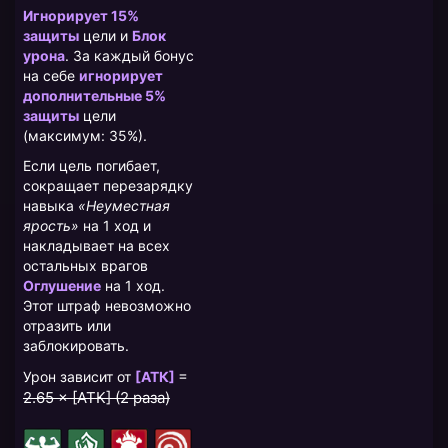
Игнорирует 15%
защиты
цели и
Блок
урона
. За каждый бонус
на себе
игнорирует
дополнительные 5%
защиты
цели
(максимум: 35%).
Если цель погибает,
сокращает перезарядку
навыка
«Неуместная
ярость»
на 1 ход и
накладывает на всех
остальных врагов
Оглушение
на 1 ход.
Этот штраф невозможно
отразить или
заблокировать.
=
Урон зависит от
[АТК]
2.65 × [АТК] (2 раза)