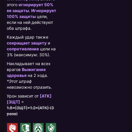
этого
игнорирует 50%
ее защиты
.
Игнорирует
100% защиты
цели,
если на ней действуют
оба штрафа.
Каждый удар также
сокращает защиту
и
сопротивление
цели на
3% (максимум: 30%).
Накладывает на всех
врагов
Выжигание
здоровья
на 2 хода.
*Этот штраф
невозможно отразить.
Урон зависит от
[АТК]
[ЗЩТ]
=
1.8×[ЗЩТ]+1.2×[АТК] (3
раза)