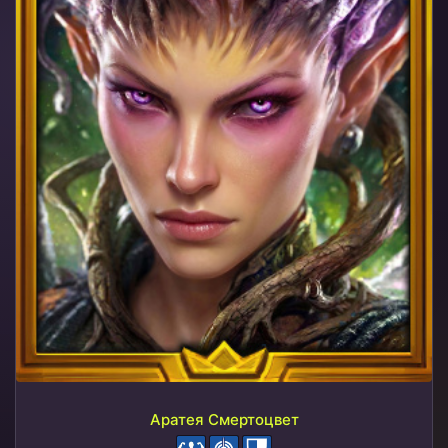
Аратея Смертоцвет