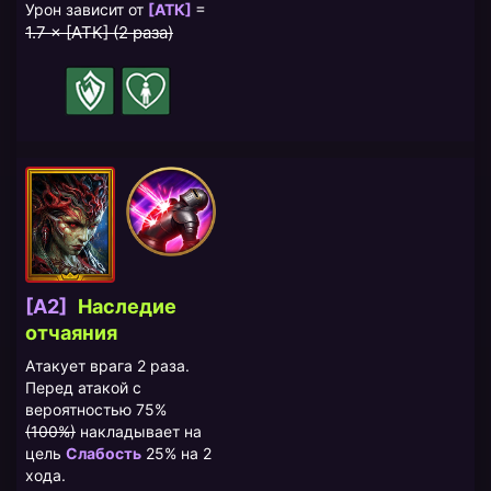
=
Урон зависит от
[АТК]
1.7 × [АТК] (2 раза)
[A2]
Наследие
отчаяния
Атакует врага 2 раза.
Перед атакой с
вероятностью 75%
(100%)
накладывает на
цель
Слабость
25% на 2
хода.