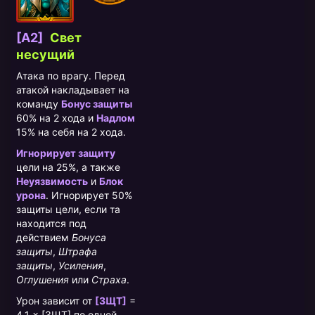
[A2]
Свет
несущий
Атака по врагу. Перед
атакой накладывает на
команду
Бонус защиты
60% на 2 хода и
Надлом
15% на себя на 2 хода.
Игнорирует защиту
цели на 25%, а также
Неуязвимость
и
Блок
урона
. Игнорирует 50%
защиты цели, если та
находится под
действием
Бонуса
защиты
,
Штрафа
защиты
,
Усиления
,
Оглушения
или
Страха
.
Урон зависит от
[ЗЩТ]
=
4.1 × [ЗЩТ] по одной