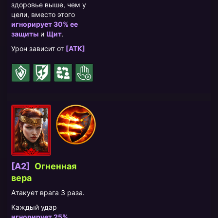
здоровье выше, чем у
цели, вместо этого
игнорирует 30% ее
защиты
и
Щит
.
Урон зависит от
[АТК]
[A2]
Огненная
вера
Атакует врага 3 раза.
Каждый удар
игнорирует 25%