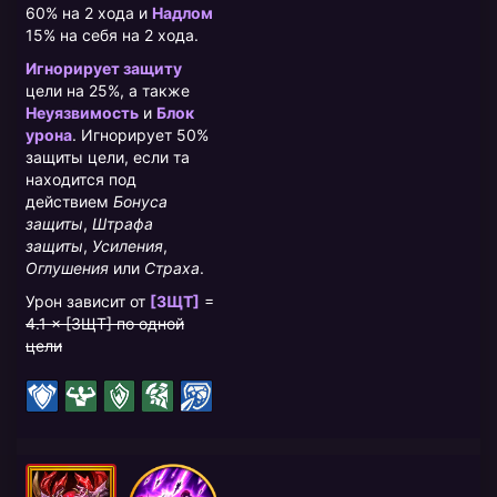
60% на 2 хода и
Надлом
15% на себя на 2 хода.
Игнорирует защиту
цели на 25%, а также
Неуязвимость
и
Блок
урона
. Игнорирует 50%
защиты цели, если та
находится под
действием
Бонуса
защиты
,
Штрафа
защиты
,
Усиления
,
Оглушения
или
Страха
.
Урон зависит от
[ЗЩТ]
=
4.1 × [ЗЩТ] по одной
цели