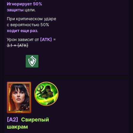
Игнорирует 50%
защиты
цели.
При критическом ударе
с вероятностью 50%
ходит еще раз
.
Урон зависит от
[АТК]
=
3.1 × [АТК]
[A2]
Свирепый
шакрам