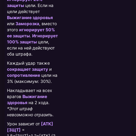
защиты
цели. Если на
цели действует
Выжигание здоровья
или
Заморозка
, вместо
этого
игнорирует 50%
ее защиты
.
Игнорирует
100% защиты
цели,
если на ней действуют
оба штрафа.
Каждый удар также
сокращает защиту
и
сопротивление
цели на
3% (максимум: 30%).
Накладывает на всех
врагов
Выжигание
здоровья
на 2 хода.
*Этот штраф
невозможно отразить.
Урон зависит от
[АТК]
[ЗЩТ]
=
1.8×[ЗЩТ]+1.2×[АТК] (3