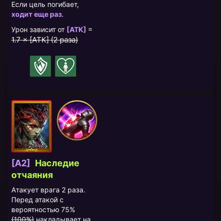
Если цель погибает,
ходит еще раз
.
=
Урон зависит от
[АТК]
1.7 × [АТК] (2 раза)
[A2]
Наследие
отчаяния
Атакует врага 2 раза.
Перед атакой с
вероятностью 75%
(100%)
накладывает на