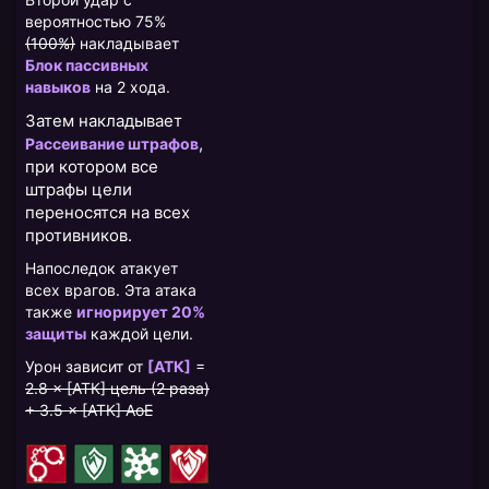
вероятностью 75%
(100%)
накладывает
Блок пассивных
навыков
на 2 хода.
Затем накладывает
,
Рассеивание штрафов
при котором все
штрафы цели
переносятся на всех
противников.
Напоследок атакует
всех врагов. Эта атака
также
игнорирует 20%
защиты
каждой цели.
Урон зависит от
[АТК]
=
2.8 × [АТК] цель (2 раза)
+ 3.5 × [АТК] AoE