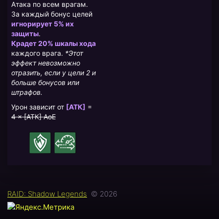
Атака по всем врагам.
За каждый бонус целей
игнорирует 5% их
защиты
.
Крадет 20% шкалы хода
каждого врага.
*Этот
эффект невозможно
отразить, если у цели 2 и
больше бонусов или
штрафов.
Урон зависит от
[АТК]
=
4 × [АТК] AoE
RAID: Shadow Legends
© 2026