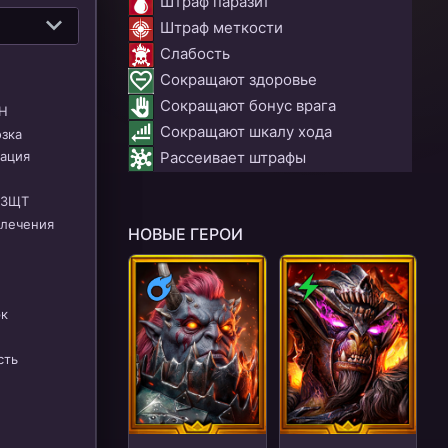
Штраф паразит
Штраф меткости
Слабость
Сокращают здоровье
Сокращают бонус врага
Н
Сокращают шкалу хода
зка
Рассеивает штрафы
ация
 ЗЩТ
лечения
НОВЫЕ ГЕРОИ
Магия
Дух
к
сть