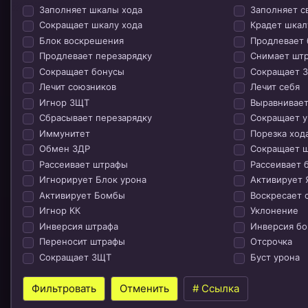
Заполняет шкалы хода
Заполняет с
Сокращает шкалу хода
Крадет шкал
Блок воскрешения
Продлевает 
Продлевает перезарядку
Снимает шт
Сокращает бонусы
Сокращает 
Лечит союзников
Лечит себя
Игнор ЗЩТ
Выравнивает
Сбрасывает перезарядку
Сокращает у
Иммунитет
Порезка ход
Обмен ЗДР
Сокращает 
Рассеивает штрафы
Рассеивает 
Игнорирует Блок урона
Активирует 
Активирует Бомбы
Воскресает 
Игнор КК
Уклонение
Инверсия штрафа
Инверсия бо
Переносит штрафы
Отсрочка
Сокращает ЗЩТ
Буст урона
Фильтровать
Отменить
# Ссылка