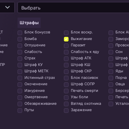
Выбрать
Штрафы
ЩТ
Блок бонусов
Блок воскр.
Блок А
Ш
Бомба
Выжигание
Заморо
ение
Оглушение
Паразит
Провок
ие
Слабость
Слабость к яду
Сон
Страх
Штраф АТК
Штраф
ОПР
Штраф КУ
Штраф КШ
Штраф 
Штраф МЕТК
Штраф СКР
Яды
Истинный страх
Блок пассивок
Порча
Окоченение
Штраф СОПР
Овца
Изнурение
Печать смерти
Берсер
Омертвение
Узы боли
Печать
Обезвреживание
Взгляд охотника
Устало
Путы
Заражение