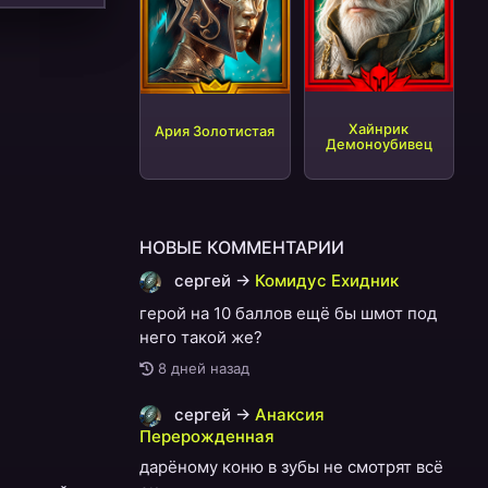
Хайнрик
Ария Золотистая
Демоноубивец
НОВЫЕ КОММЕНТАРИИ
сергей
→
Комидус Ехидник
герой на 10 баллов ещё бы шмот под
него такой же?
8 дней назад
сергей
→
Анаксия
Перерожденная
дарёному коню в зубы не смотрят всё