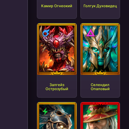
Камир Огнеокий
Голгук Духовидец
Магия
Тьма
Залгейз
Селендил
Острозубый
Опаловый
Дух
Дух