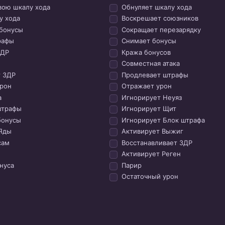
вою шкалу хода
Обнуляет шкалу хода
у хода
Воскрешает союзников
бонусы
Сокращает перезарядку
рафы
Снимает бонусы
ЗДР
Кража бонусов
Совместная атака
 ЗДР
Продлевает штрафы
рон
Отражает урон
а
Игнорирует Неуяз
штрафы
Игнорирует Щит
бонусы
Игнорирует Блок штрафа
Яды
Активирует Выжиг
сам
Восстанавливает ЗДР
Активирует Реген
нуса
Парир
Остаточный урон