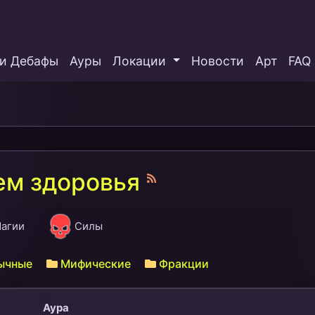
и Дебафы
Ауры
Локации
Новости
Арт
FAQ
ем здоровья
агии
Силы
ычные
Мифические
Фракции
Аура