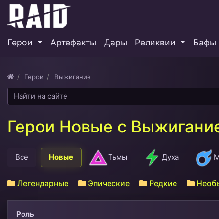
Герои
Артефакты
Дары
Реликвии
Бафы 
Герои
Выжигание
Герои Новые с Выжигани
Все
Новые
Тьмы
Духа
М
Легендарные
Эпические
Редкие
Необ
Роль