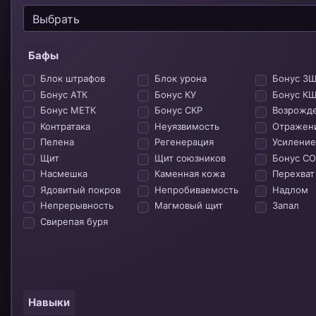
Выбрать
Бафы
Блок штрафов
Блок урона
Бонус З
Бонус АТК
Бонус КУ
Бонус К
Бонус МЕТК
Бонус СКР
Возрожд
Контратака
Неуязвимость
Отражен
Пелена
Регенерация
Усиление
Щит
Щит союзников
Бонус С
Насмешка
Каменная кожа
Перехват
Ядовитый покров
Непробиваемость
Надлом
Непрерывность
Магмовый щит
Запал
Свирепая буря
Навыки