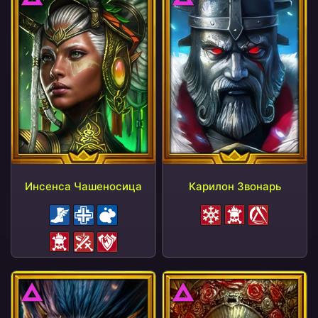
Инсенса Чашеносица
Карилон Звонарь
Бонус СКР
Регенерация
Ядовитый покров
Заморозка
Слабость
Порча
Слабость
Штраф АТК
Штраф ЗЩТ
Тьма
Тьма