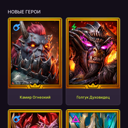
НОВЫЕ ГЕРОИ
Магия
Дух
Камир Огнеокий
Голгук Духовидец
Магия
Тьма