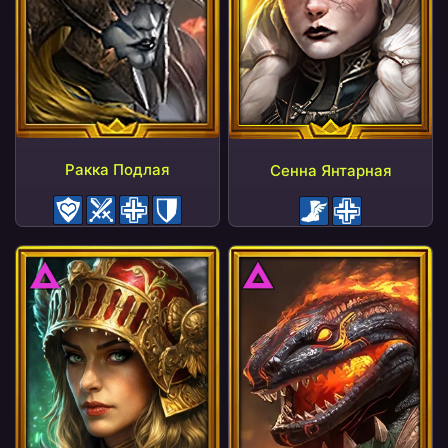
Ракка Подлая
Сенна Янтарная
Блок штрафов
Бонус АТК
Регенерация
Щит
Бонус СКР
Регенерация
Тьма
Тьма