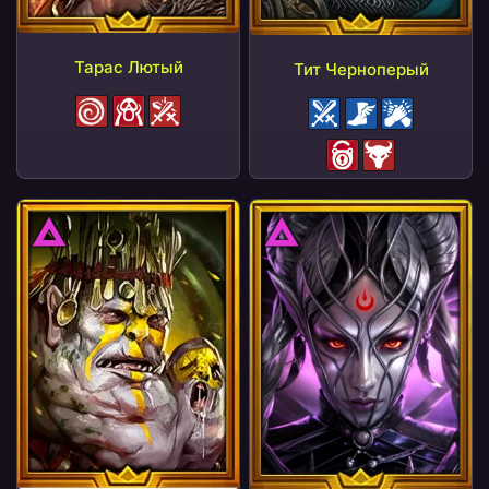
Тарас Лютый
Тит Черноперый
Оглушение
Страх
Штраф АТК
Бонус АТК
Бонус СКР
Щит союзников
Блок АН
Провокация
Тьма
Тьма