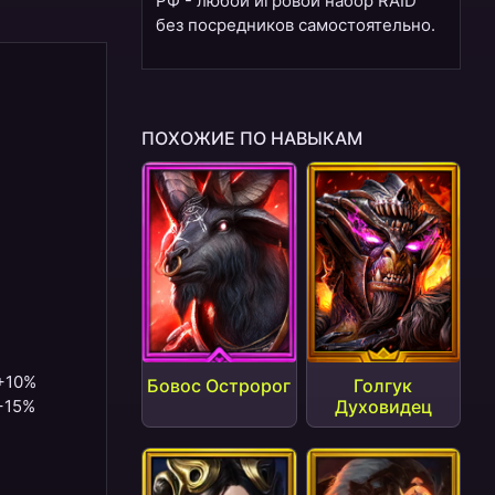
РФ - любой игровой набор RAID
без посредников самостоятельно.
ПОХОЖИЕ ПО НАВЫКАМ
 +10%
Бовос Остророг
Голгук
 +15%
Духовидец
1