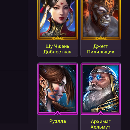
1
Шу Чжэнь
Джегг
Доблестная
Пилильщик
Руэлла
Архимаг
Хельмут