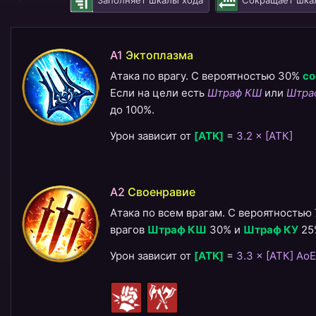
Заполняет шкалы хода
Сокращает шка
A1
Эктоплазма
Атака по врагу. С вероятностью 30%
со
Если на цели есть
Штраф КШ
или
Штра
до 100%.
Урон зависит от
[ATK]
=
3.2 × [АТК]
A2
Своенравие
Атака по всем врагам. С вероятностью
врагов
Штраф КШ
30% и
Штраф КУ
25%
Урон зависит от
[ATK]
=
3.3 × [АТК] AoE