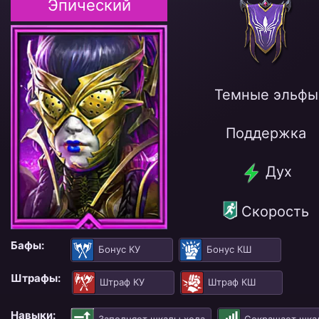
Эпический
Темные эльфы
Поддержка
Дух
Скорость
Бафы:
Бонус КУ
Бонус КШ
Штрафы:
Штраф КУ
Штраф КШ
Навыки: