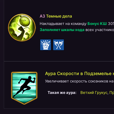
A3
Темные дела
Накладывает на команду
Бонус КШ
30
Заполняет шкалы хода
всех участнико
Аура Скорости в Подземелье 
Увеличивает скорость союзников н
Такая же аура:
Ветхий Грукус
,
П