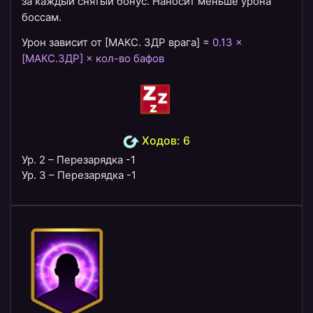
за каждый снятый бонус. Наносит меньше урона
боссам.
Урон зависит от [МАКС. ЗДР врага] =
0.13 ×
[МАКС.ЗДР] × кол-во бафов
Ходов: 6
Ур. 2 – Перезарядка -1
Ур. 3 – Перезарядка -1