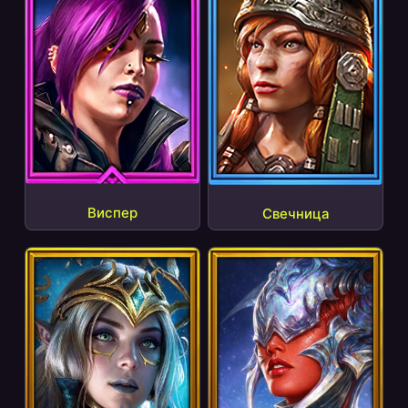
Виспер
Свечница