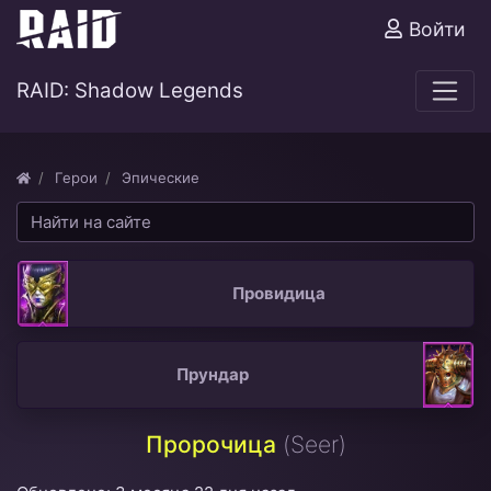
Войти
RAID: Shadow Legends
Герои
Эпические
Провидица
Прундар
Пророчица
(Seer)