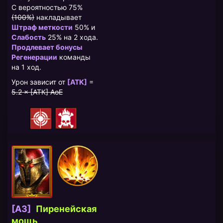
С вероятностью 75%
(100%)
накладывает
Штраф меткости
50% и
Слабость
25% на 2 хода.
Продлевает бонусы
Регенерации
команды
на 1 ход.
Урон зависит от
[АТК]
=
5.2 × [АТК] AoE
[A3]
Пиренейская
мощь