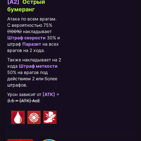
[A2]
Острый
бумеранг
Атака по всем врагам.
С вероятностью 75%
(100%)
накладывает
Штраф скорости
30% и
штраф
Паразит
на всех
врагов на 2 хода.
Также накладывает на 2
хода
Штраф меткости
50% на врагов под
действием 2 или более
штрафов.
Урон зависит от
[АТК]
=
3.5 × [АТК] AoE