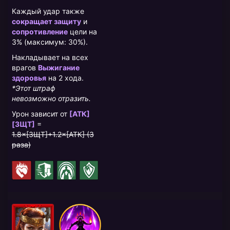
Каждый удар также
сокращает защиту
и
сопротивление
цели на
3% (максимум: 30%).
Накладывает на всех
врагов
Выжигание
здоровья
на 2 хода.
*Этот штраф
невозможно отразить.
Урон зависит от
[АТК]
[ЗЩТ]
=
1.8×[ЗЩТ]+1.2×[АТК] (3
раза)