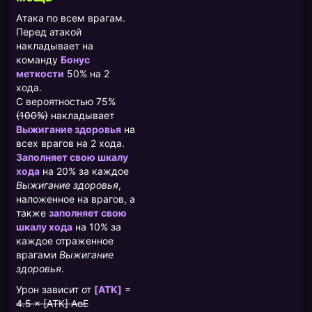
Атака по всем врагам.
Перед атакой
накладывает на
команду
Бонус
меткости
50% на 2
хода.
С вероятностью 75%
(100%)
накладывает
Выжигание здоровья
на
всех врагов на 2 хода.
Заполняет свою шкалу
хода
на 20% за каждое
Выжигание здоровья
,
наложенное на врагов, а
также
заполняет свою
шкалу хода
на 10% за
каждое отраженное
врагами
Выжигание
здоровья
.
Урон зависит от
[ATK]
=
4.5 × [АТК] AoE