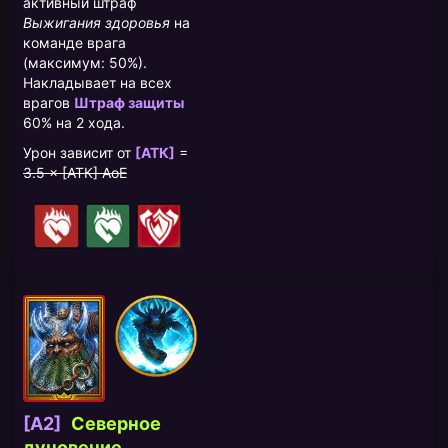
активный штраф
Выжигания здоровья
на
команде врага
(максимум: 50%).
Накладывает на всех
врагов
Штраф защиты
60% на 2 хода.
Урон зависит от
[АТК]
=
3.5 × [АТК] AoE
[A2]
Северное
дуновение