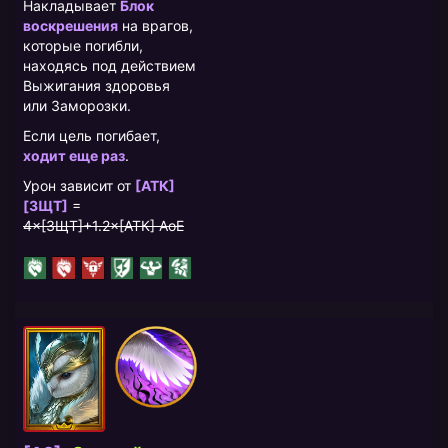
Накладывает
Блок
воскрешения
на врагов,
которые погибли,
находясь под действием
Выжигания здоровья
или Заморозки.
Если цель погибает,
ходит еще раз
.
Урон зависит от
[АТК]
[ЗЩТ]
=
4×[ЗЩТ]+1.2×[АТК] AoE