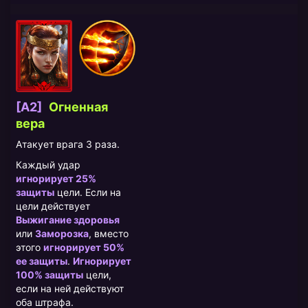
[A2]
Огненная
вера
Атакует врага 3 раза.
Каждый удар
игнорирует 25%
защиты
цели. Если на
цели действует
Выжигание здоровья
или
Заморозка
, вместо
этого
игнорирует 50%
ее защиты
.
Игнорирует
100% защиты
цели,
если на ней действуют
оба штрафа.