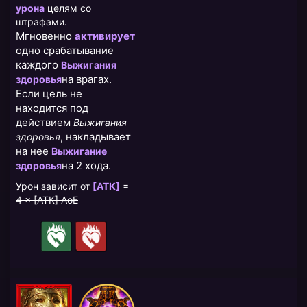
урона
целям со
штрафами.
Мгновенно
активирует
одно срабатывание
каждого
Выжигания
на врагах.
здоровья
Если цель не
находится под
действием
Выжигания
, накладывает
здоровья
на нее
Выжигание
на 2 хода.
здоровья
Урон зависит от
[АТК]
=
4 × [АТК] AoE