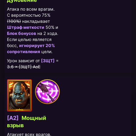
Атака по всем врагам.
С вероятностью 75%
(100%)
накладывает
Штраф меткости
50% и
Блок бонусов
на 2 хода.
Если целью является
босс,
игнорирует 20%
сопротивления
цели.
Урон зависит от
[ЗЩТ]
=
3.6 × [ЗЩТ] AoE
[A2]
​Мощный
взрыв
Атакует всех врагов.