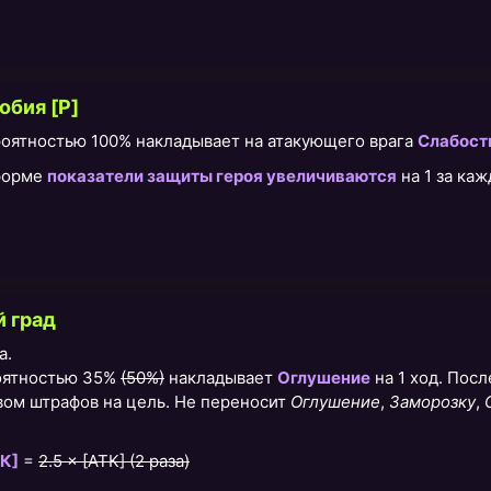
бия [P]
ероятностью 100% накладывает на атакующего врага
Слабост
 форме
показатели защиты героя увеличиваются
на 1 за ка
 град
а.
оятностью 35%
(50%)
накладывает
Оглушение
на 1 ход. Посл
ом штрафов на цель. Не переносит
Оглушение
,
Заморозку
,
К]
=
2.5 × [АТК] (2 раза)