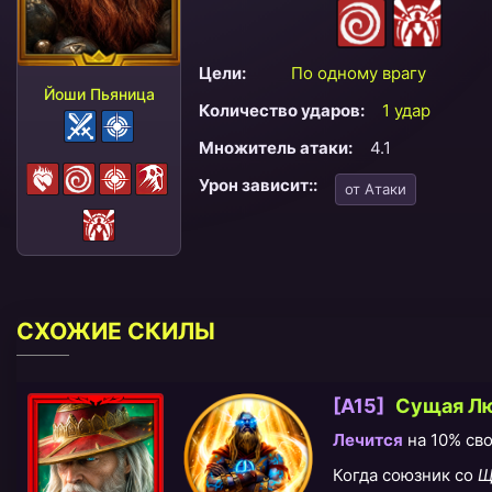
Цели:
По одному врагу
Йоши Пьяница
Количество ударов:
1 удар
Множитель атаки:
4.1
Урон зависит::
от Атаки
СХОЖИЕ СКИЛЫ
[A15]
Сущая Лю
Лечится
на 10% сво
Когда союзник со
Щ