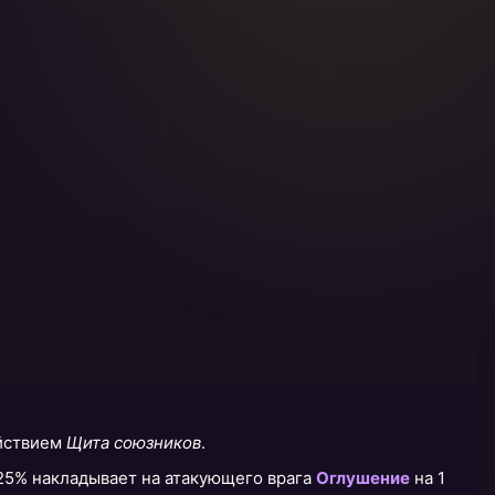
ействием
Щита союзников
.
25% накладывает на атакующего врага
Оглушение
на 1