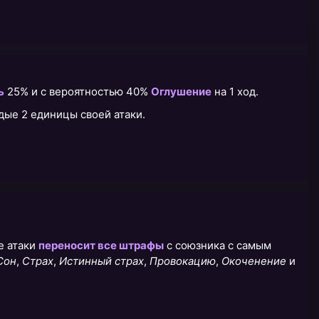
ь
25% и с вероятностью 40%
Оглушение
на 1 ход.
ждые 2 единицы своей атаки.
е атаки
переносит все штрафы
с союзника с самым
Сон
,
Страх
,
Истинный страх
,
Провокацию
,
Окоченение
и