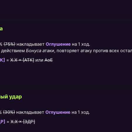
а
0%
(75%)
накладывает
Оглушение
на 1 ход.
д действием
Бонуса атаки
, повторяет атаку против всех оста
К]
=
X.X × [АТК]
или
AoE
ый удар
5%
(30%)
накладывает
Оглушение
на 1 ход.
ДР]
=
X.X × [ЗДР]