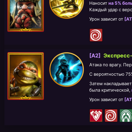
Наносит
на 5% бол
Каждый удар с вер
Урон зависит от
[АТ
[A2]
​Экспресс
Атака по врагу. Пе
С вероятностью 7
Затем накладывае
была критической,
Урон зависит от
[АТ