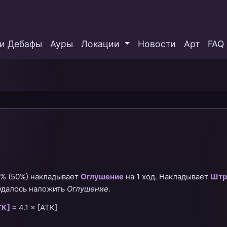
и Дебафы
Ауры
Локации
Новости
Арт
FAQ
0%
(50%)
накладывает
Оглушение
на 1 ход. Накладывает
Штр
 удалось наложить
Оглушение
.
ТК]
=
4.1 × [АТК]