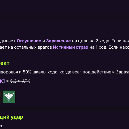
адывает
Оглушение
и
Заражение
на цель на 2 хода. Если н
ает на остальных врагов
Истинный страх
на 1 ход. Если на
ект
здоровья и 50% шкалы хода, когда враг под действием
Зараж
К]
=
5.3 × АТК
щий удар
а.