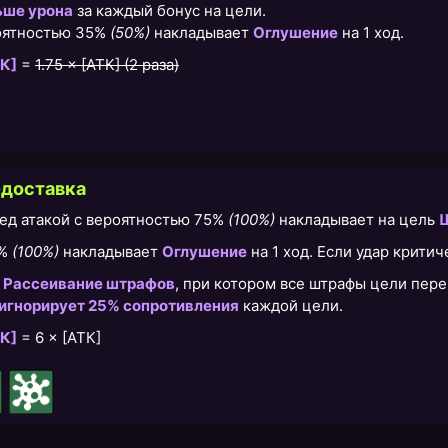
ьше урона
за каждый бонус на цели.
оятностью 35%
(50%)
накладывает
Оглушение
на 1 ход.
К]
=
1.75 × [АТК] (2 раза)
-доставка
ред атакой с вероятностью 75%
(100%)
накладывает на цель
5%
(100%)
накладывает
Оглушение
на 1 ход. Если удар крити
т
Рассеивание штрафов
, при котором все штрафы цели пере
игнорирует 25% сопротивления
каждой цели.
К]
= 6 × [АТК]