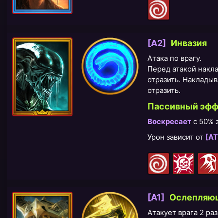
[A2]
​Инвазия
Атака по врагу.
Перед атакой накл
отразить. Накладыв
отразить.
Пассивный эфф
Воскресает
с 50% 
Урон зависит от
[АТ
[A1]
​Ослепляю
Атакует врага 2 раз