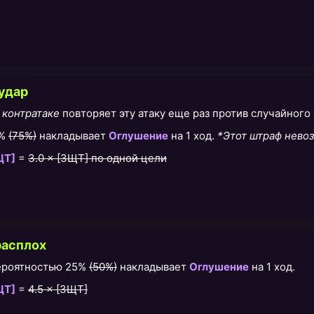
удар
и
контратаке
повторяет эту атаку еще раз против случайного 
0%
(75%)
накладывает
Оглушение
на 1 ход.
*Этот штраф нево
ЩТ]
=
3.0 × [ЗЩТ] по одной цели
расплох
вероятностью 25%
(50%)
накладывает
Оглушение
на 1 ход.
ЩТ]
=
4.5 × [ЗЩТ]