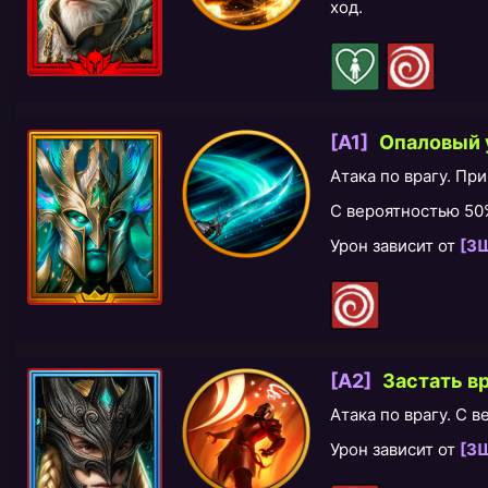
ход.
[A1]
Опаловый 
Атака по врагу. Пр
С вероятностью 5
Урон зависит от
[З
[A2]
Застать в
Атака по врагу. С 
Урон зависит от
[З