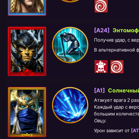
[A24]
Энтомофо
Получив удар, с в
В альтернативной
[A1]
Солнечный
Атакует врага 2 раз
Каждый удар с вер
большим количеств
Овцу
.
Урон зависит от
[АТ