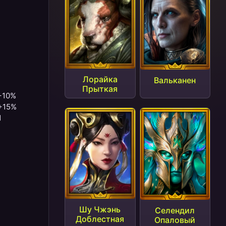
Лорайка
Вальканен
Прыткая
 +10%
 +15%
1
Шу Чжэнь
Селендил
Доблестная
Опаловый