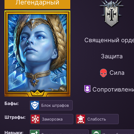
Легендарный
Священный орд
Защита
Сила
Сопротивлен
Бафы:
Блок штрафов
Штрафы:
Заморозка
Слабость
Навыки: