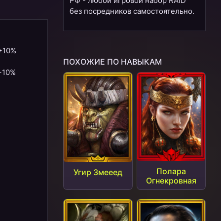
РФ - любой игровой набор RAID
без посредников самостоятельно.
 +10%
ПОХОЖИЕ ПО НАВЫКАМ
 +10%
Полара
Угир Змееед
Огнекровная