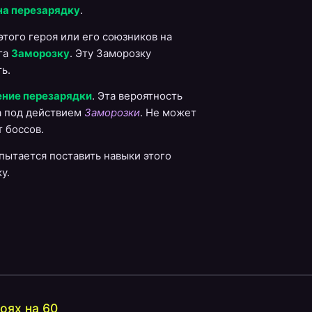
на перезарядку
.
этого героя или его союзников на
ага
Заморозку
. Эту Заморозку
ь.
ение перезарядки
. Эта вероятность
а под действием
Заморозки
. Не может
 боссов.
г пытается поставить навыки этого
у.
оях на 60