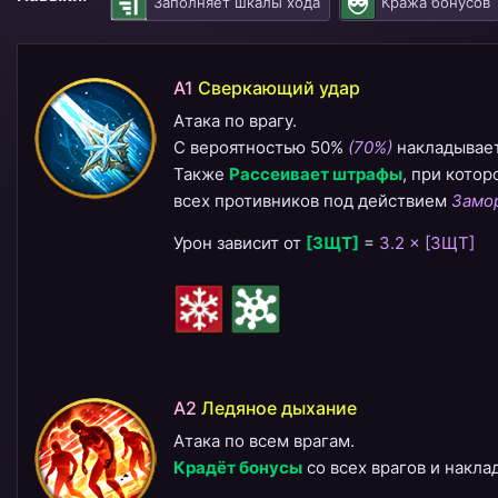
Заполняет шкалы хода
Кража бонусов
A1
Сверкающий удар
Атака по врагу.
С вероятностью 50%
(70%)
накладывае
Также
Рассеивает штрафы
, при кото
всех противников под действием
Замо
Урон зависит от
[ЗЩТ]
=
3.2 × [ЗЩТ]
A2
Ледяное дыхание
Атака по всем врагам.
Крадёт бонусы
со всех врагов и накл