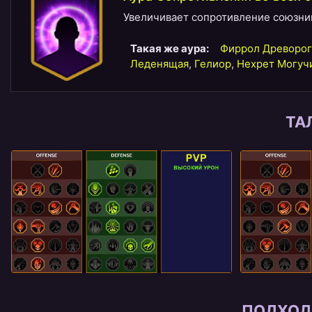
Увеличивает сопротивление союзнико
Такая же аура:
Фиррол Древорог
Леденящая
,
Гелиор
,
Нехрет Могуч
ТА
ПОДХОД