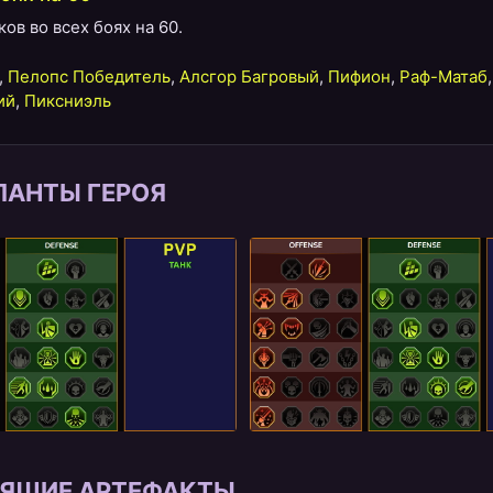
в во всех боях на 60.
,
Пелопс Победитель
,
Алсгор Багровый
,
Пифион
,
Раф-Матаб
ий
,
Пиксниэль
ЛАНТЫ ГЕРОЯ
ЯЩИЕ АРТЕФАКТЫ