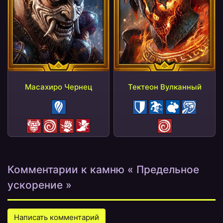
Масахиро Чернец
Тектеон Вулканный
Усиление
Щит
Насмешка
Ядовитый покров
Надлом
Блок бонусов
Оглушение
Штраф КШ
Штраф СКР
Оглушение
Комментарии к камню « Предельное
ускорение »
Написать комментарий