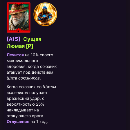
[A15]
Сущая
Люмая [P]
Лечится
на 10% своего
максимального
здоровья, когда союзник
атакует под действием
Щита союзников
.
Когда союзник со
Щитом
союзников
получает
вражеский удар, с
вероятностью 25%
накладывает на
атакующего врага
Оглушение
на 1 ход.