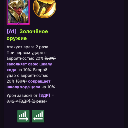
[A1]
Золочёное
оружие
Атакует врага 2 раза.
При первом ударе с
вероятностью 20%
(30%)
заполняет свою шкалу
хода
на 10%. Второй
удар с вероятностью
20%
(30%)
сокращает
шкалу хода цели
на 10%.
Урон зависит от
[ЗДР]
=
0.12 × [ЗДР] (2 раза)