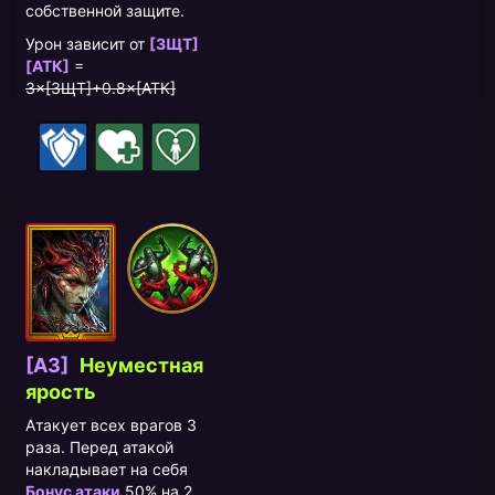
собственной защите.
Урон зависит от
[ЗЩТ]
[АТК]
=
3×[ЗЩТ]+0.8×[АТК]
[A3]
Неуместная
ярость
Атакует всех врагов 3
раза. Перед атакой
накладывает на себя
Бонус атаки
50% на 2