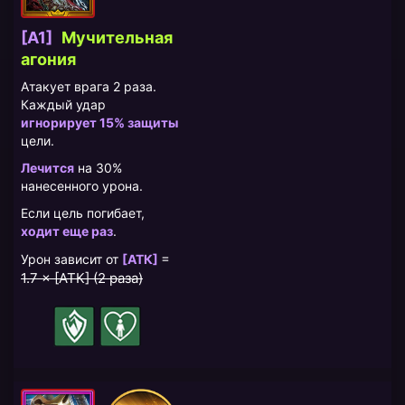
[A1]
Мучительная
агония
Атакует врага 2 раза.
Каждый удар
игнорирует 15% защиты
цели.
Лечится
на 30%
нанесенного урона.
Если цель погибает,
ходит еще раз
.
=
Урон зависит от
[АТК]
1.7 × [АТК] (2 раза)