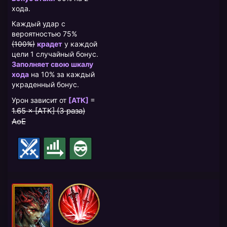
хода.
Каждый удар с
вероятностью 75%
(100%)
крадет
у каждой
цели 1 случайный бонус.
Заполняет свою шкалу
хода
на 10% за каждый
украденный бонус.
=
Урон зависит от
[АТК]
1.65 × [АТК] (3 раза)
AoE