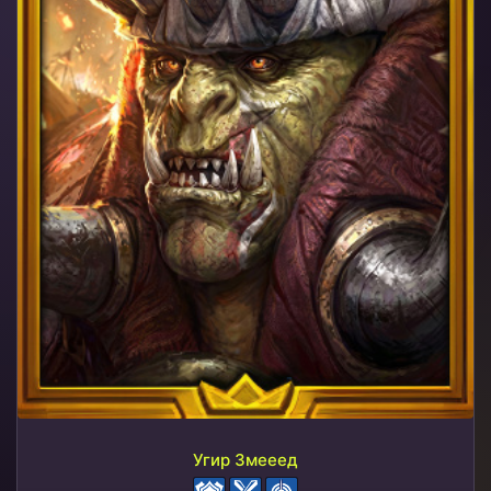
Угир Змееед