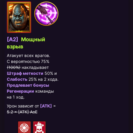
[A2]
​Мощный
взрыв
Атакует всех врагов.
С вероятностью 75%
(100%)
накладывает
Штраф меткости
50% и
Слабость
25% на 2 хода.
Продлевает бонусы
Регенерации
команды
на 1 ход.
Урон зависит от
[АТК]
=
5.2 × [АТК] AoE