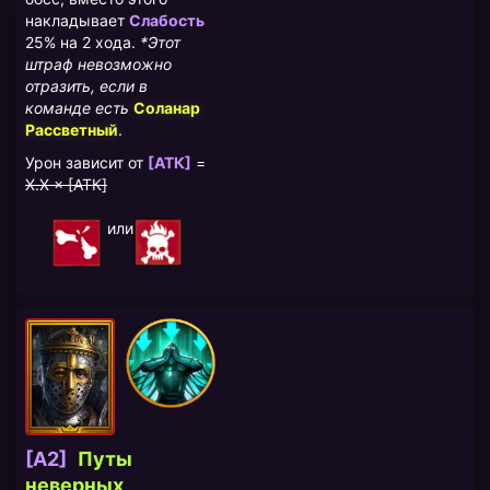
накладывает
Слабость
25% на 2 хода.
*Этот
штраф невозможно
отразить, если в
команде есть
Соланар
Рассветный
.
Урон зависит от
[АТК]
=
X.X × [АТК]
или
[A2]
Путы
неверных