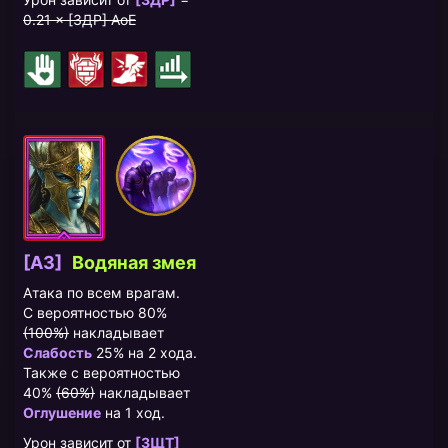
0.21 × [ЗДР] AoE
[A3]
Водяная змея
Атака по всем врагам.
С вероятностью 80%
(100%)
накладывает
Слабость
25% на 2 хода.
Также с вероятностью
40%
(60%)
накладывает
Оглушение
на 1 ход.
Урон зависит от
[ЗЩТ]