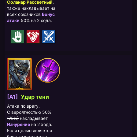
Соланар Рассветный
,
также накладывает на
всех союзников
Бонус
атаки
50% на 2 хода.
[A1]
Удар тени
Атака по врагу.
С вероятностью 50%
(75%)
накладывает
Изнурение
на 2 хода.
Если целью является
босс, вместо этого