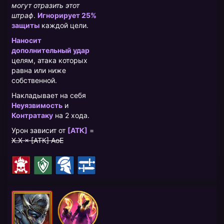
могут отразить этот
штраф
.
Игнорирует 25%
защиты
каждой цели.
Наносит
дополнительный удар
целям, атака которых
равна или ниже
собственной.
Накладывает на себя
Неуязвимость
и
Контратаку
на 2 хода.
Урон зависит от
[АТК]
=
X.X × [АТК] AoE