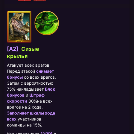
[A2]
Сизые
крылья
Атакует всех врагов.
Перед атакой
снимает
бонусы
со всех врагов.
Затем с вероятностью
75% накладывает
Блок
бонусов
и
Штраф
скорости
30%на всех
врагов на 2 хода.
Заполняет шкалы хода
всех
участников
команды на 15%.
Урон зависит от
[ЗДР]
=