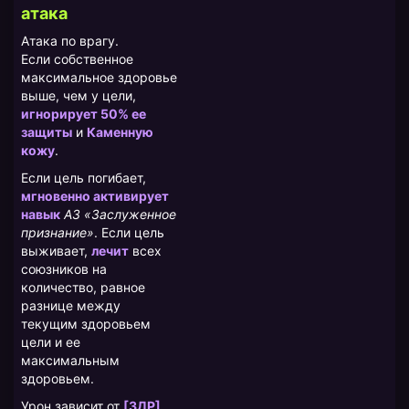
атака
Атака по врагу.
Если собственное
максимальное здоровье
выше, чем у цели,
игнорирует 50% ее
защиты
и
Каменную
кожу
.
Если цель погибает,
мгновенно активирует
навык
А3 «Заслуженное
признание»
. Если цель
выживает,
лечит
всех
союзников на
количество, равное
разнице между
текущим здоровьем
цели и ее
максимальным
здоровьем.
Урон зависит от
[ЗДР]