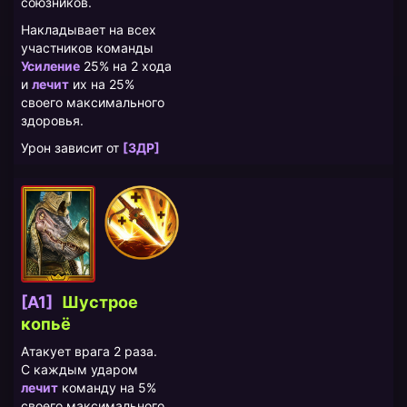
союзников.
Накладывает на всех
участников команды
Усиление
25% на 2 хода
и
лечит
их на 25%
своего максимального
здоровья.
Урон зависит от
[ЗДР]
[A1]
Шустрoе
копьё
Атакует врага 2 раза.
С каждым ударом
лечит
команду на 5%
своего максимального