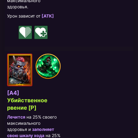
максимального
здоровья.
Урон зависит от
[АТК]
[A4]
Убийственное
рвение [P]
Лечится
на 25% своего
максимального
здоровья и
заполняет
свою шкалу хода
на 25%