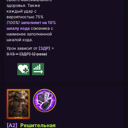
здоровья. Также
каждый удар с
вероятностью 75%
(100%)
заполняет на 10%
шкалу хода
союзника с
наименее заполненной
шкалой хода.
Урон зависит от
[ЗДР]
=
0.13 × [ЗДР] (2 раза)
[A2]
Решительная