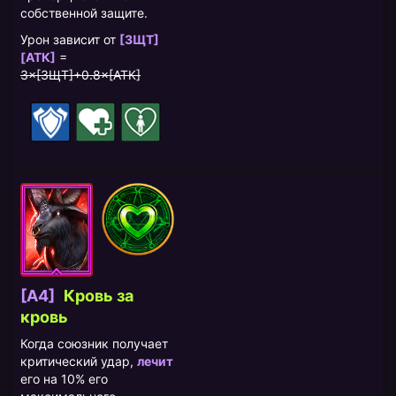
собственной защите.
Урон зависит от
[ЗЩТ]
[АТК]
=
3×[ЗЩТ]+0.8×[АТК]
[A4]
Кровь за
кровь
Когда союзник получает
критический удар,
лечит
его на 10% его